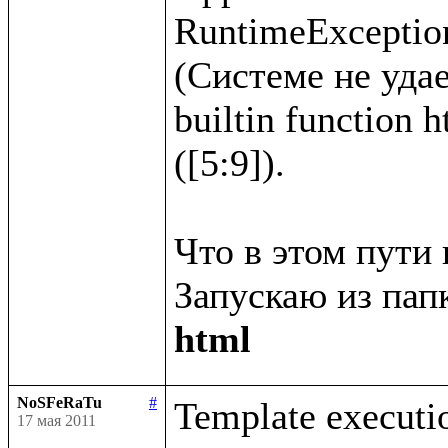
RuntimeException
(Системе не удае
builtin function 
([5:9]).

Что в этом пути 
Запускаю из папк
html
NoSFeRaTu
#
Template executio
17 мая 2011