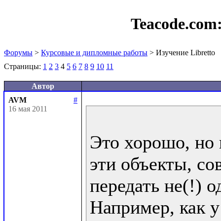
Teacode.com
Форумы
>
Курсовые и дипломные работы
> Изучение Libretto
Страницы:
1
2
3
4
5
6
7
8
9
10
11
Автор
AVM
#
16 мая 2011
Это хорошо, но 
эти объекты, со
передать не(!) од
Например, как у 