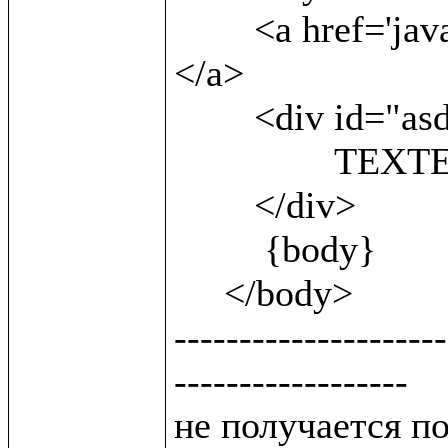
 	<a href='javascript:;'onclick=sh()> show<br/> 
</a>                
        <div id="asd" style='display:block'>

 		TEXTEXTEXTEXTEXT

        </div>

         {body}

     </body>

---------------------
------------------

не получается п