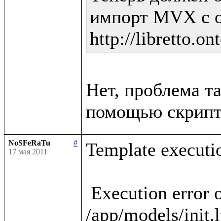
импорт MVX с о
Нет, проблема та
NoSFeRaTu
#
Template executio
17 мая 2011
 Execution error occured in template 
/app/models/init.l