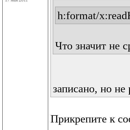
h:format/x:rea
Что значит не 
записано, но не 
Прикрепите к со