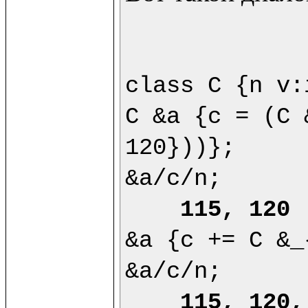
class C {n v:
C &a {c = (C 
120}))};

&a/c/n;

115, 120
&a {c += C &_
&a/c/n;

115, 120,