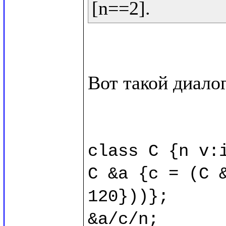
Вот такой диалог
class C {n v:i
C &a {c = (C &
120}))};

&a/c/n;
