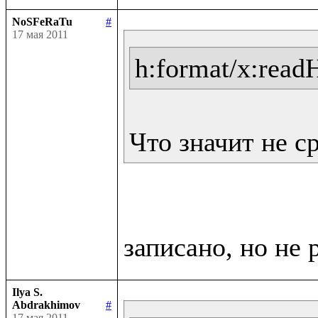
NoSFeRaTu
#
17 мая 2011
h:format/x:read
Что значит не с
Ilya S.
Abdrakhimov
#
17 мая 2011