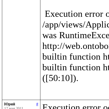
 Execution error occured in template 
/app/views/Applica
was RuntimeExcep
http://web.ontobo
builtin function h
builtin function h
([50:10]).

Юрий
#
Execution error o
17 мая 2011