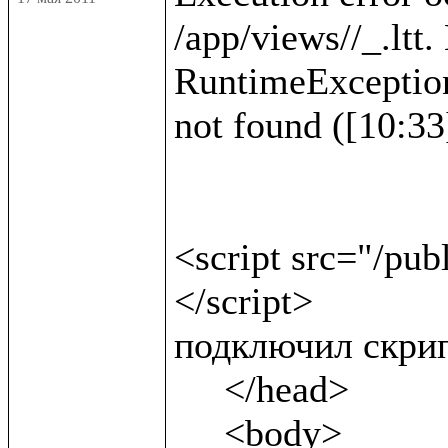
/app/views//_.ltt.
RuntimeException :
not found ([10:33]
<script src="/pub
</script>              
подключил скрип
     </head>

     <body>
