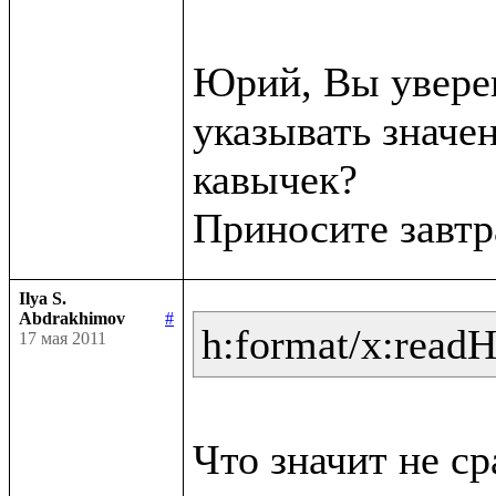
Юрий, Вы уверен
указывать значен
кавычек?

Ilya S.
Abdrakhimov
#
h:format/x:read
17 мая 2011