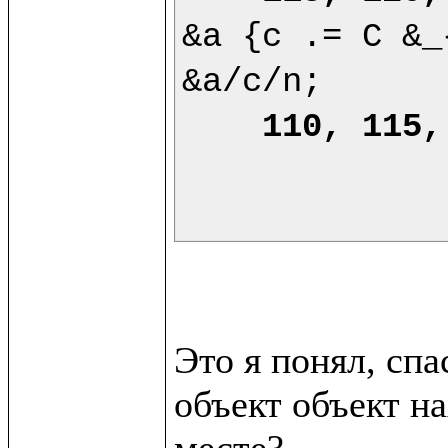
&a {c .= C &_
&a/c/n;

110, 115,
Это я понял, сп
объект объект на