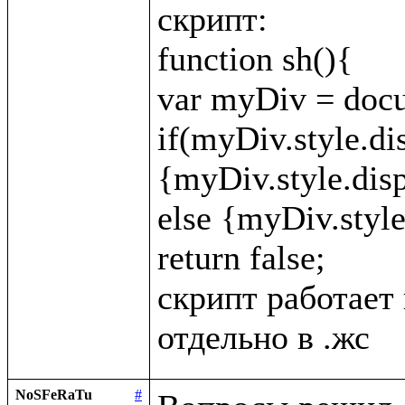
скрипт:

function sh(){

var myDiv = docu
if(myDiv.style.di
{myDiv.style.displ
else {myDiv.style.
return false;

скрипт работает 
NoSFeRaTu
#