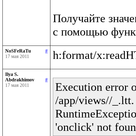
Получайте значе
NoSFeRaTu
#
17 мая 2011
Ilya S.
Abdrakhimov
#
Execution error o
17 мая 2011
/app/views//_.ltt
RuntimeException 
'onclick' not fou