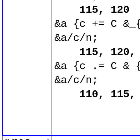
115, 120
&a {c += C &_{
&a/c/n;

115, 120,
&a {c .= C &_{
&a/c/n;

110, 115,