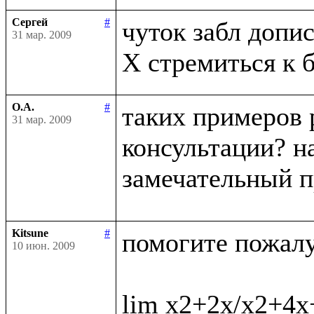
Сергей
#
чуток забл дописа
31 мар. 2009
О.А.
#
таких примеров 
31 мар. 2009
консультации? на
замечательный п
Kitsune
#
помогите пожалус
10 июн. 2009
lim x2+2x/x2+4x+