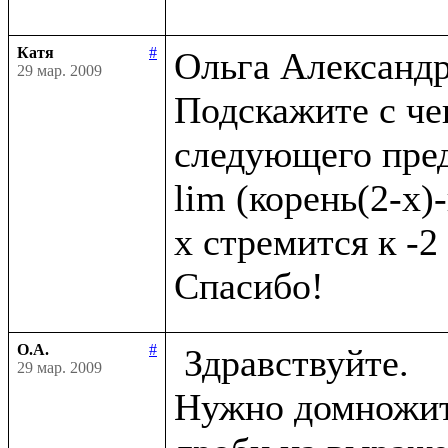
Катя
#
Ольга Александро
29 мар. 2009
Подскажите с че
следующего пред
lim (корень(2-x)-
x стремится к -2

О.А.
#
 Здравствуйте.

29 мар. 2009
Нужно домножить