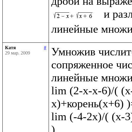
дроби на выраже
  и раз
Катя
#
Умножив числите
29 мар. 2009
сопряженное чис
линейные множит
lim (2-x-x-6)/( (
x)+корень(x+6) )=
lim (-4-2x)/( (x-
)
