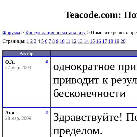
Teacode.com:
По
Форумы
>
Консультация по матанализу
> Помогите решить пре
Страницы:
1
2
3
4
5
6
7
8
9
10
11
12
13
14
15
16
17
18
19
20
Автор
О.А.
#
однократное при
27 мар. 2009
приводит к резул
Аня
#
Здравствуйте! П
28 мар. 2009
пределом.
