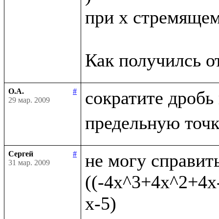
при x стремящемс
О.А.
#
сократите дробь
29 мар. 2009
Сергей
#
не могу справить
31 мар. 2009
((-4x^3+4x^2+4x