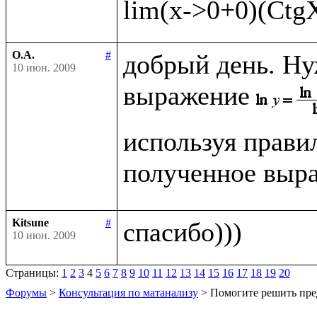
О.А.
#
добрый день. Ну
10 июн. 2009
выражение
используя прави
полученное выра
Kitsune
#
10 июн. 2009
Страницы:
1
2
3
4
5
6
7
8
9
10
11
12
13
14
15
16
17
18
19
20
Форумы
>
Консультация по матанализу
> Помогите решить пре