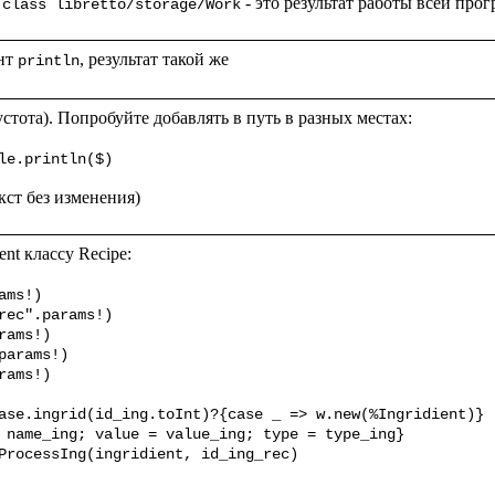
 - это результат работы всей про
 class libretto/storage/Work
нт 
println
пустота). Попробуйте добавлять в путь в разных местах:

le.println($)