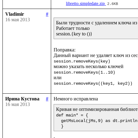
libretto.simpledate.zip
2.6KB
Vladimir
#
16 мая 2013
Были трудности с удалением ключа из 
Работает только 

Поправка:

session.removeKeys(key)
session.removeKeys(1..10)
session.removeKeys((key1, key2))
Ирина Кустова
#
16 мая 2013
def main* = {

  getMsLocal(jMs,9) as dt.println(<<%{formatDate(getDate(dt),"dd.mm.yyyy")} %{formatTime(getTime(dt),"hh:mm:ss:msms")}>>!)

  }  