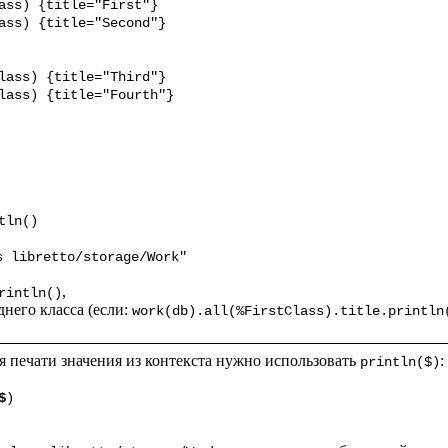
s libretto/storage/Work"
,

rintln()
него класса (если: 
work(db).all(%FirstClass).title.println
я печати значения из контекста нужно использовать 
:

println($)
$
)