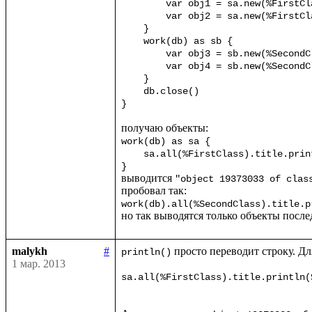
	var obj1 = sa.new(%FirstClass) {title="First"}

	var obj2 = sa.new(%FirstClass) {title="Second"}

    }

    work(db) as sb {

	var obj3 = sb.new(%SecondClass) {title="Third"}

	var obj4 = sb.new(%SecondClass) {title="Fourth"}

    }

    db.close()

}
work(db) as sa {

    sa.all(%FirstClass).title.println()

}
выводится 
"object 19373033 of clas
work(db).all(%SecondClass).title.p
но так выводятся только объекты послед
malykh
#
 просто переводит строку. Дл
println()
1 мар. 2013
sa.all(%FirstClass).title.println(