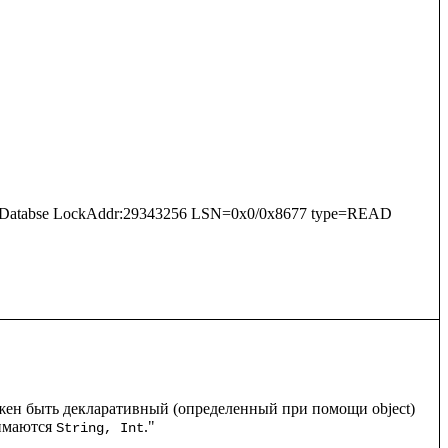
ationDatabse LockAddr:29343256 LSN=0x0/0x8677 type=READ 
жен быть декларативный (определенный при помощи object) 
имаются 
."

String, Int