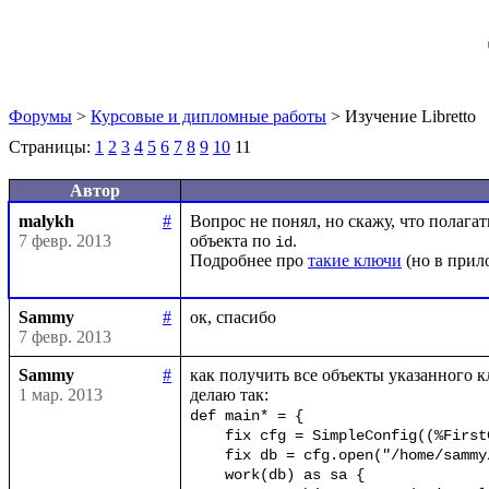
Форумы
>
Курсовые и дипломные работы
> Изучение Libretto
Страницы:
1
2
3
4
5
6
7
8
9
10
11
Автор
malykh
#
Вопрос не понял, но скажу, что полагат
7 февр. 2013
объекта по 
.

id
Подробнее про 
такие ключи
Sammy
#
7 февр. 2013
Sammy
#
как получить все объекты указанного кл
1 мар. 2013
def main* = {

    fix cfg = SimpleConfig((%FirstClass, %SecondClass))

    fix db = cfg.open("/home/sammy/bdb")

    work(db) as sa {
