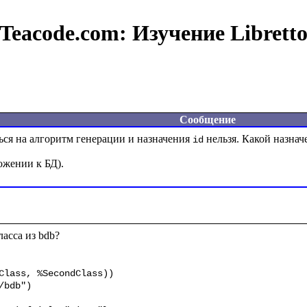
Teacode.com:
Изучение Librett
Сообщение
ься на алгоритм генерации и назначения 
 нельзя. Какой назнач
id
асса из bdb?
