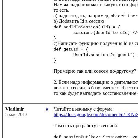
Нам же надо положить какую-то информа
то есть, 

a) надо создать, например, 
object User
def addIdToSession(uId) = {

	session.{UserId to uId} /
}
def getUId = {

	UserId.session!?("guest") //?() - обработчик пустоты, возвращает "guest", если UserId пуст (да?)

}
Примерно так или совсем по-другому?

2. Если надо информацию о деятельност
лежат в сессии, в базу вместе с Id сесс
Vladimir
#
5 мая 2013
https://docs.google.com/document/d
Там есть про работу с сессией.

def sessionPut(key: SessionKey, va