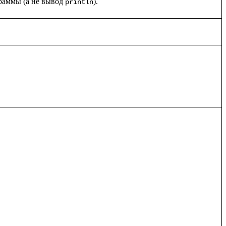
граммы (а не вывод 
println