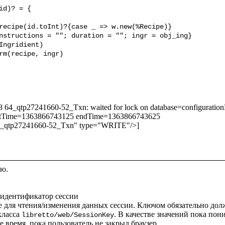
d)? = {

328 64_qtp27241660-52_Txn: waited for lock on database=configur
rtTime=1363866743125 endTime=1363866743625

3_qtp27241660-52_Txn" type="WRITE"/>]

ю.

е для чтения/изменения данных сессии. Ключом обязательно дол
ласса 
. В качестве значений пока пон
libretto/web/SessionKey
 время, пока пользователь не закрыл браузер.
