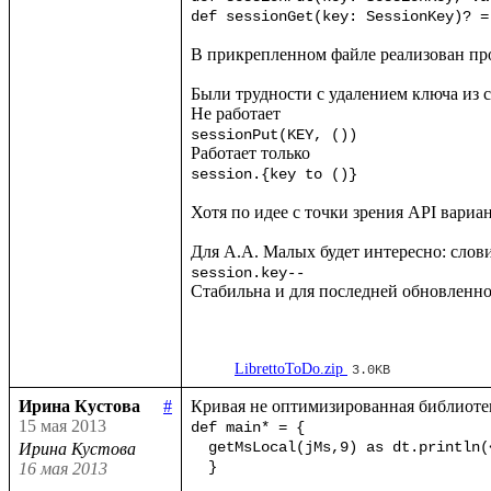
def sessionGet(key: SessionKey)? =
В прикрепленном файле реализован про
Были трудности с удалением ключа из се
sessionPut(KEY, ())
session.{key to ()}
Хотя по идее с точки зрения API вариа
session.key--
Стабильна и для последней обновленно
LibrettoToDo.zip
3.0KB
Ирина Кустова
#
15 мая 2013
def main* = {

  getMsLocal(jMs,9) as dt.println(<<%{formatDate(getDate(dt),"dd.mm.yyyy")} %{formatTime(getTime(dt),"hh:mm:ss:msms")}>>!)

Ирина Кустова
  }  
16 мая 2013