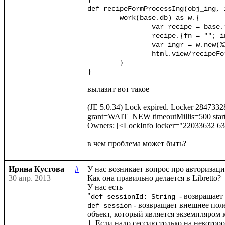
def recipeFormProcessIng(obj_ing, i
	work(base.db) as w.{

		var recipe = base.recipe(id.toInt)?{case _ => w.new(%Recipe)}

		recipe.{fn = ""; instructions = ""; duration = ""; ingr = obj_ing}

		var ingr = w.new(%Ingridient)

		html.view/recipeForm(recipe, ingr)

	}

вылазит вот такое 

(JE 5.0.34) Lock expired. Locker 28473
grant=WAIT_NEW timeoutMillis=500 sta
Owners: [<LockInfo locker="22033632 6
Ирина Кустова
#
У нас возникает вопрос про авторизаци
30 апр. 2013
Как она правильно делается в Libretto?

У нас есть

"
def sessionId: String 
 - возвращает внешнее пол
def session
объект, который является экземпляром к
1. Если надо сессию только на некоторое