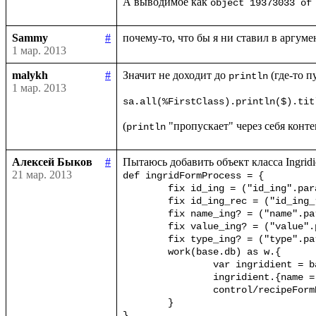
А выводимое как 
object 19373033 of
Sammy
#
почему-то, что бы я ни ставил в аргуме
1 мар. 2013
malykh
#
Значит не доходит до 
 (где-то 
println
1 мар. 2013
sa.all(%FirstClass).println($).tit
(
println
Алексей Быков
#
21 мар. 2013
def ingridFormProcess = {

	fix id_ing = ("id_ing".params!)

	fix id_ing_rec = ("id_ing_rec".params!)

	fix name_ing? = ("name".params!)

	fix value_ing? = ("value".params!)

	fix type_ing? = ("type".params!)

	work(base.db) as w.{

		var ingridient = base.ingrid(id_ing.toInt)?{case _ => w.new(%Ingridient)}	

		ingridient.{name = name_ing; value = value_ing; type = type_ing}

		control/recipeFormProcessIng(ingridient, id_ing_rec)

	}

}
