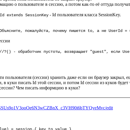
цию о пользователе в сессию, а потом как-то её оттуда получат
 - Id пользователя класса SessionKey.

Id extends SessionKey
/Объясните, пожалуйста, почему пишется 
to
, а не UserId = 
и пользователя (сессии) хранить даже если он браузер закрыл, е
ии, в куки писать Id этой сессии, и потом Id сессии из куков буде
/1KNrSSUs9o1V3ooOe6N3wCZBnX_c3VH90i6bTYQveMvc/edit
lue) = session.{ key to value }
