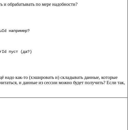
ь и обрабатывать по мере надобности?

uId например?

щё надо как-то (хэшировать и) складывать данные, которые 
т читаться, и данные из сессии можно будет получить? Если так, 