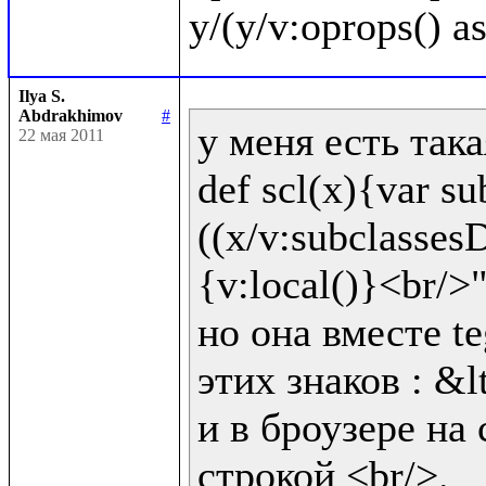
Ilya S.
Abdrakhimov
#
у меня есть така
22 мая 2011
def scl(x){var sub
((x/v:subclassesD
{v:local()}<br/>"!
но она вместе te
этих знаков : &lt
и в броузере на 
строкой <br/>.
