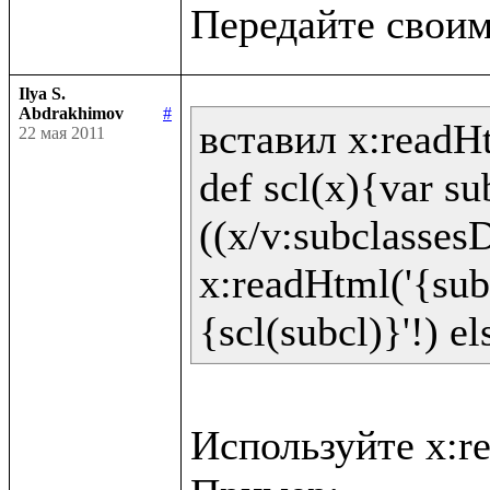
Ilya S.
Abdrakhimov
#
вставил x:readHt
22 мая 2011
def scl(x){var sub
((x/v:subclassesD
x:readHtml('{sub
Используйте x:re