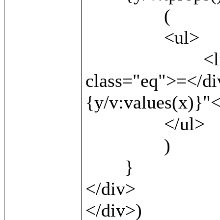
		(

		<ul>

			<li><b>{v:local()}</b> <div 
class="eq">=</di
{y/v:values(x)}"<
		</ul>

		)

	}

</div>		

</div>)
