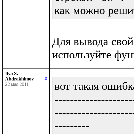
как можно решит
Для вывода сво
Ilya S.
Abdrakhimov
#
вот такая ошибка
22 мая 2011
--------------------
--------------------
---------
