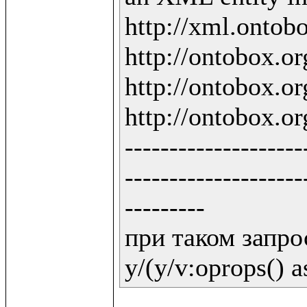
http://xml.ontobo
http://ontobox.org
http://ontobox.org
http://ontobox.org
--------------------
--------------------
---------

при таком запрос
y/(y/v:oprops() a