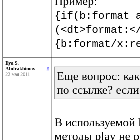
{if(b:format a
(<dt>format:<
{b:format/x:r
Ilya S.
Abdrakhimov
#
Еще вопрос: как
22 мая 2011
по ссылке? если
В используемой В
методы play не р