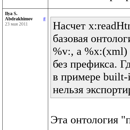
Ilya S.
Abdrakhimov
#
Насчет x:readHtm
23 мая 2011
базовая онтолог
%v:, а %x:(xml) 
без префикса. Гд
в примере built-
нельзя экспорти
Эта онтология "п