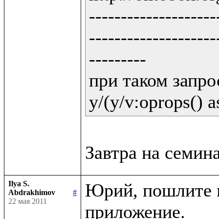
--------------------
--------------------
---------

при таком запрос
y/(y/v:oprops() a
Ilya S.
Юрий, пошлите м
Abdrakhimov
#
22 мая 2011
приложение.
