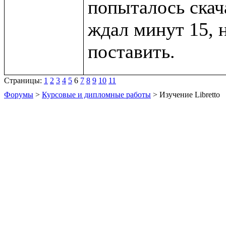
попыталось скача
ждал минут 15, 
Страницы:
1
2
3
4
5
6
7
8
9
10
11
Форумы
>
Курсовые и дипломные работы
> Изучение Libretto