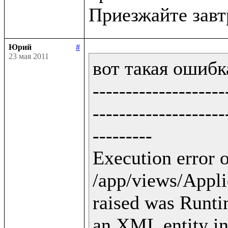
Юрий
#
23 мая 2011
вот такая ошибка
--------------------
--------------------
---------

Execution error o
/app/views/Applic
raised was Runti
an XML entity in 