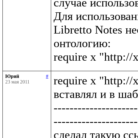
случае использов
Для использова
Libretto Notes н
онтологию:

Юрий
#
require x "http:/
23 мая 2011
вставлял и в шаб
---------------------
---------------------
сделал такую ссы