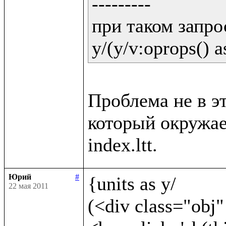
---------

при таком запрос
y/(y/v:oprops() a
Проблема не в эт
который окружает
Юрий
#
{units as y/	

22 мая 2011
(<div class="obj"