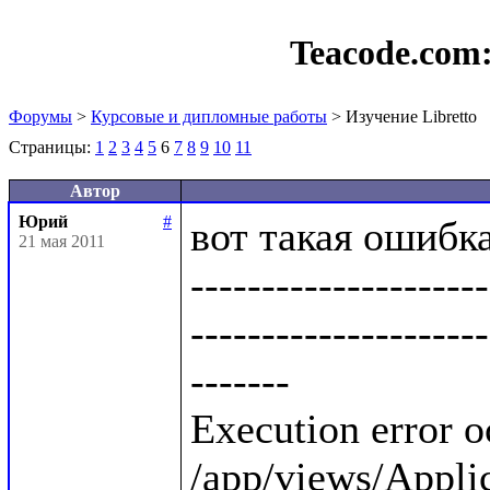
Teacode.com
Форумы
>
Курсовые и дипломные работы
> Изучение Libretto
Страницы:
1
2
3
4
5
6
7
8
9
10
11
Автор
Юрий
#
вот такая ошибка:
21 мая 2011
---------------------
---------------------
-------

Execution error o
/app/views/Applica