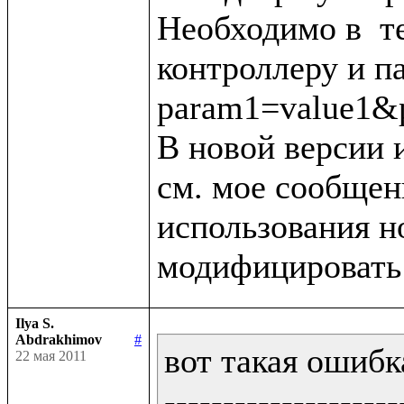
Необходимо в  тег
контроллеру и п
param1=value1&p
В новой версии 
см. мое сообщени
использования н
Ilya S.
Abdrakhimov
#
вот такая ошибка
22 мая 2011
--------------------