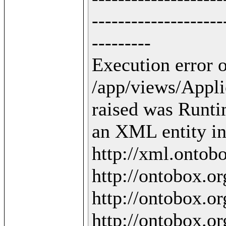
--------------------
---------

Execution error o
/app/views/Applic
raised was Runti
an XML entity in 
http://xml.ontobo
http://ontobox.org
http://ontobox.org
http://ontobox.org