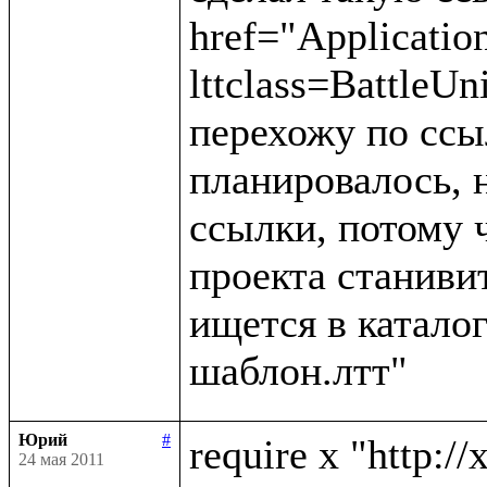
href="Applicatio
lttclass=BattleUn
перехожу по ссыл
планировалось, н
ссылки, потому 
проекта станивит
ищется в каталог
Юрий
#
require x "http://
24 мая 2011