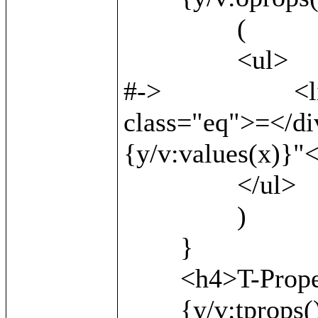
		(

		<ul>

#->			<li><b>{v:local()}</b> <div 
class="eq">=</di
{y/v:values(x)}"<
		</ul>

		)

	}

	<h4>T-Properties:</h4>

	{y/v:tprops() as x/
