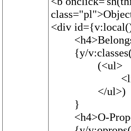
<b onclick='sh(th
class="pl">Object
<div id={v:local()
	<h4>Belongs to:</h4>

	{y/v:classes()/

		(<ul>

			<li>{v:local()}</li>

		</ul>)

	}

	<h4>O-Properties:</h4>

	{y/v:oprops() as x/
