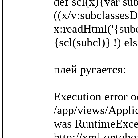
def scl(x){var sub
((x/v:subclassesDi
x:readHtml('{subc
{scl(subcl)}'!) else
плей ругается:

Execution error o
/app/views/Applica
was RuntimeExcep
http://xml.ontobo