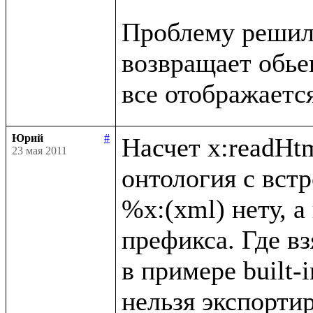
Проблему решил, 
возвращает обьект
Юрий
#
Насчет x:readHtm
23 мая 2011
онтология с вст
%x:(xml) нету, а
префикса. Где вз
в примере built-i