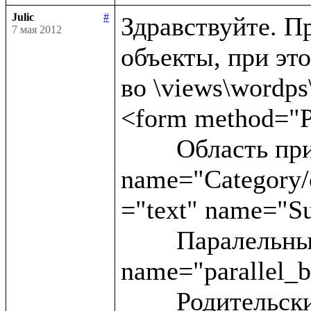
Julic
#
Здравствуйте. Пр
7 мая 2012
объекты, при это
во \views\wordps\_
<form method="P
	Область применения:<input type ="text" 
name="Category/c
="text" name="Su
	Паралельные статьи:<input type ="text" 
name="parallel_b
	Родительские блоки:<input type ="text" 