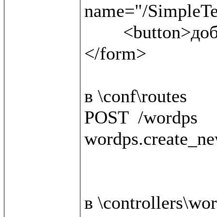
name="/SimpleTex
	<button>добавить материал</button>

</form>

в \conf\routes

POST  /wordps                                 
wordps.create_ne
в \controllers\wor