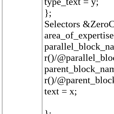
type_text = y;

};

Selectors &ZeroCl
area_of_expertise 
parallel_block_na
r()/@parallel_blo
parent_block_nam
r()/@parent_bloc
text = x;

};
