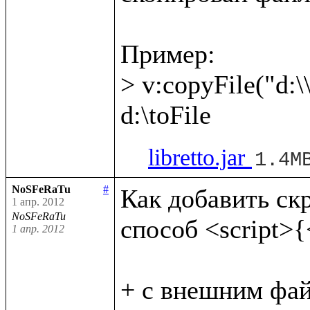
Пример:

> v:copyFile("d:\\
libretto.jar
1.4M
NoSFeRaTu
#
Как добавить скри
1 апр. 2012
NoSFeRaTu
способ <script>{<
1 апр. 2012