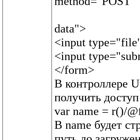
method="POST"

                               enctype="multipar
data">

<input type="file
<input type="sub
</form>

В контроллере Up
получить доступ 
var name = r()/@f/
В name будет стр
путь до загружен