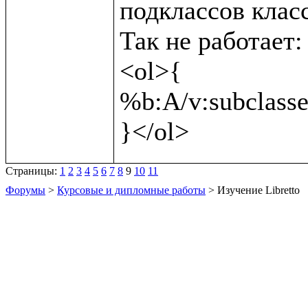
подклассов класс
Так не работает:

<ol>{

%b:A/v:subclasses
Страницы:
1
2
3
4
5
6
7
8
9
10
11
Форумы
>
Курсовые и дипломные работы
> Изучение Libretto