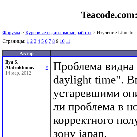
Teacode.com
Форумы
>
Курсовые и дипломные работы
> Изучение Libretto
Страницы:
1
2
3
4
5
6
7
8
9
10
11
Автор
Ilya S.
Проблема видна в
Abdrakhimov
#
14 мар. 2012
daylight time". 
устаревшими опи
ли проблема в но
корректного пол