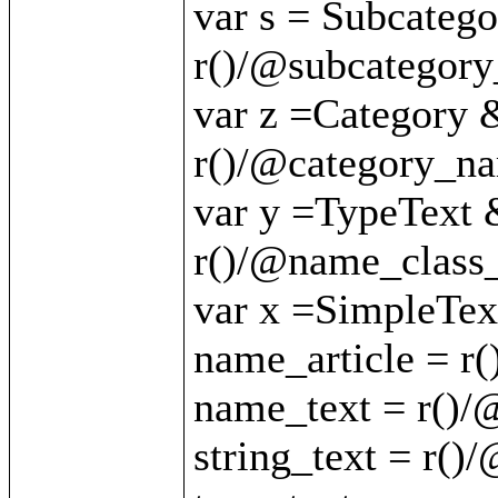
var s = Subcateg
r()/@subcategory
var z =Category 
r()/@category_nam
var y =TypeText 
r()/@name_class_
var x =SimpleTex
name_article = r(
name_text = r()/
string_text = r()/