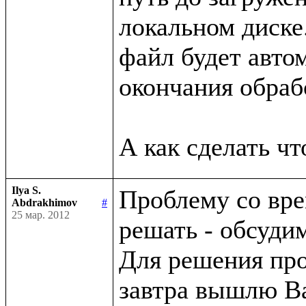
локальном диске.
файл будет автом
окончания обрабо
Ilya S.
Проблему со вре
Abdrakhimov
#
25 мар. 2012
решать - обсуди
Для решения про