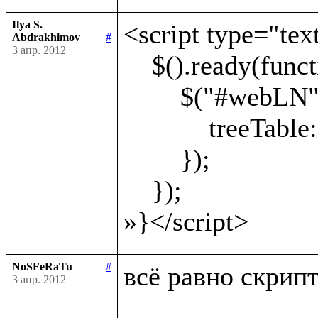
Ilya S.
<script type="text
Abdrakhimov
#
3 апр. 2012
    $().ready(function() {

        $("#webLN").webLN({

            treeTable: '#treeTable'

        });

    });

NoSFeRaTu
#
всё равно скрипт 
3 апр. 2012