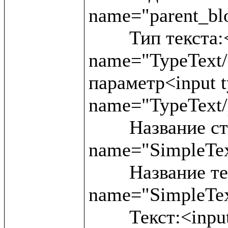
name="parent_blo
	Тип текста:<input type ="text" 
name="TypeText/
параметр<input ty
name="TypeText/
	Название статьи:<input type ="text" 
name="SimpleText
	Название текста:<input type ="text" 
name="SimpleTex
	Текст:<input type ="text" 