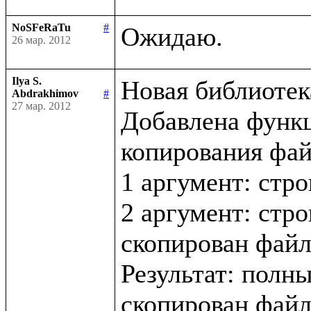
NoSFeRaTu
#
26 мар. 2012
Ilya S.
Новая библиотека 
Abdrakhimov
#
27 мар. 2012
Добавлена функци
копирования файл
1 аргумент: стро
2 аргумент: стро
скопирован файл
Результат: полны
скопирован файл