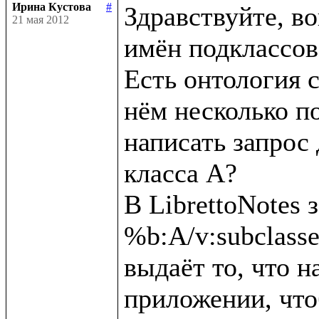
Ирина Кустова
#
Здравствуйте, во
21 мая 2012
имён подклассов 
Есть онтология с
нём несколько по
написать запрос 
класса А?

В LibrettoNotes з
%b:A/v:subclassesD
выдаёт то, что на
приложении, что