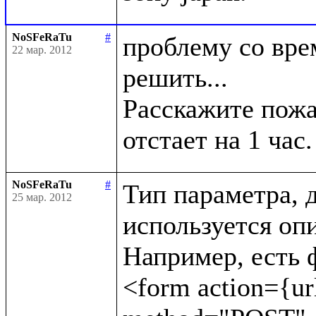
NoSFeRaTu
#
проблему со врем
22 мар. 2012
решить...

Расскажите пожал
NoSFeRaTu
#
Тип параметра, д
25 мар. 2012
используется опи
Например, есть ф
<form action={url