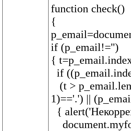
function check()

{

p_email=document
if (p_email!='')

{ t=p_email.index
  if ((p_email.indexOf('.')==-1)||(t==-1)||(t < 1)||

   (t > p_email.length - 5) || (p_email.charAt(t - 
1)=='.') || (p_emai
  { alert('Некорректно указан E-mail!');

    document.myform.email.focus();
