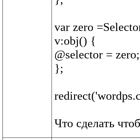
var zero =Selector
v:obj() {

@selector = zero;

};

redirect('wordps.c