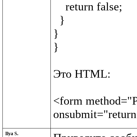
    return false;

  }

}

}

Это HTML:

<form method="PO
Ilya S.