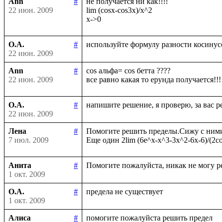
Ann
#
не получается ни как!!!!

22 июн. 2009
lim (cosx-cos3x)/x^2

О.А.
#
22 июн. 2009
Ann
#
cos альфа= cos бетта ????

22 июн. 2009
О.А.
#
22 июн. 2009
Лена
#
Помогите решить пределы.Сижу с ними у
7 июл. 2009
Анита
#
1 окт. 2009
О.А.
#
1 окт. 2009
Алиса
#
помогите пожалуйста решить предел
