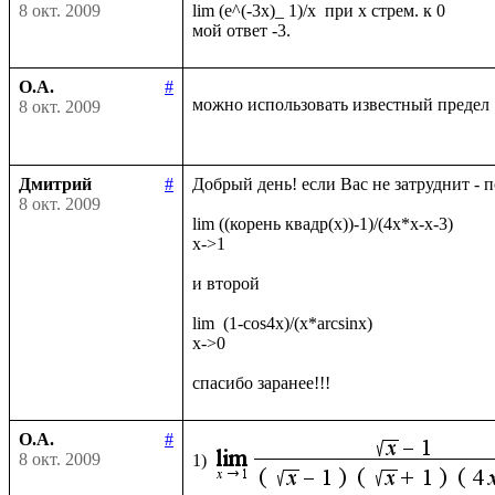
8 окт. 2009
lim (e^(-3x)_ 1)/x  при х стрем. к 0

О.А.
#
можно использовать известный предел
8 окт. 2009
Дмитрий
#
Добрый день! если Вас не затруднит - 
8 окт. 2009
lim ((корень квадр(x))-1)/(4x*x-x-3)

x->1

и второй

lim  (1-cos4x)/(x*arcsinx)

x->0

О.А.
#
8 окт. 2009
1)