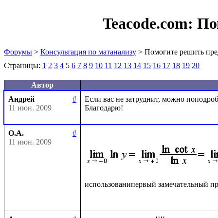
Teacode.com:
По
Форумы
>
Консультация по матанализу
> Помогите решить пре
Страницы:
1
2
3
4
5
6
7
8
9
10
11
12
13
14
15
16
17
18
19
20
Автор
Андрей
#
Если вас не затруднит, можно поподробн
11 июн. 2009
О.А.
#
11 июн. 2009
использованипервый замечательный пр