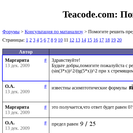
Teacode.com:
По
Форумы
>
Консультация по матанализу
> Помогите решить пре
Страницы:
1
2
3
4
5
6
7
8
9
10
11
12
13
14
15
16
17
18
19
20
Автор
Маргарита
#
Здравствуйте!

13 дек. 2009
Будьте добры,помогите пожалуйста с ре
О.А.
#
известны асимптотические формулы
13 дек. 2009
Маргарита
#
13 дек. 2009
О.А.
#
предел равен
13 дек. 2009