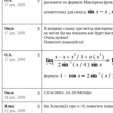
О.А.
#
разложите по формуле Маклорена фун
17 дек. 2009
асимптотику для синуса
Окси
#
Я впервые слышу про метод маклорена!
17 дек. 2009
не могли бы вы показать как будет выгл
Очень нужно!

О.А.
#
17 дек. 2009
формула
Окси
#
18 дек. 2009
Ялка
#
22 дек. 2009