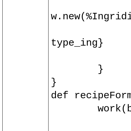
		var ingridient = base.ingrid(id_ing.toInt)?{c
w.new(%Ingridie
		ingridient.{name = name_ing; value = value_ing
type_ing}

		control/recipeFormProcessIng(ingridient, id_i
	}

}

def recipeForm
	work(base.db) as w.{

		var recipe = base.recipe(id.toInt)?{case _ => w.new(