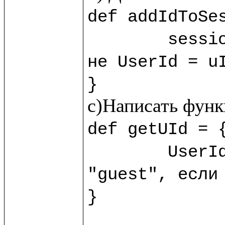
def addIdToSes
	sess
не UserId = uI
}
def getUId = {
	UserId.session!?("guest") //?() - обработчик пустоты, возвращает 
"guest", если 
}