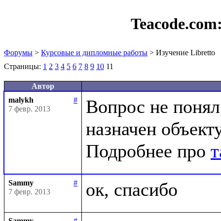
Teacode.com
Форумы
>
Курсовые и дипломные работы
> Изучение Libretto
Страницы:
1
2
3
4
5
6
7
8
9
10
11
Автор
malykh
#
Вопрос не понял,
7 февр. 2013
назначен объекту
Подробнее про 
т
Sammy
#
7 февр. 2013
Sammy
#