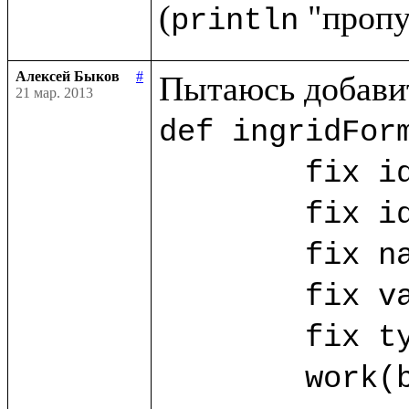
(
println
Алексей Быков
#
21 мар. 2013
def ingridForm
	fix id_ing = ("id_ing".params!)

	fix id_ing_rec = ("id_ing_rec".params!)

	fix name_ing? = ("name".params!)

	fix value_ing? = ("value".params!)

	fix type_ing? = ("type".params!)

	work(base.db) as w.{
