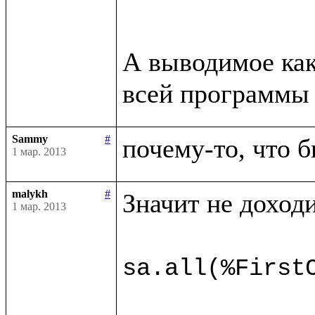
А выводимое как
всей программы 
Sammy
#
почему-то, что б
1 мар. 2013
malykh
#
Значит не доходи
1 мар. 2013
sa.all(%First