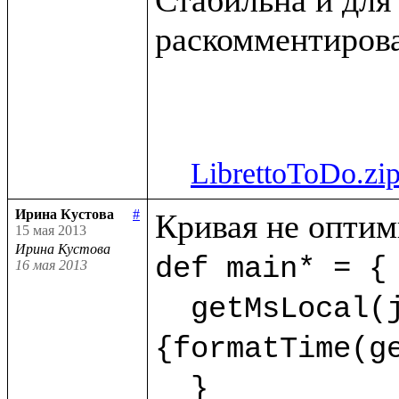
раскомментирова
LibrettoToDo.zi
Ирина Кустова
#
15 мая 2013
Ирина Кустова
def main* = {

16 мая 2013
  getMsLocal(jMs,9) as dt.println(<<%{formatDate(getDate(dt),"dd.mm.yyyy")} %
{formatTime(ge
  }  