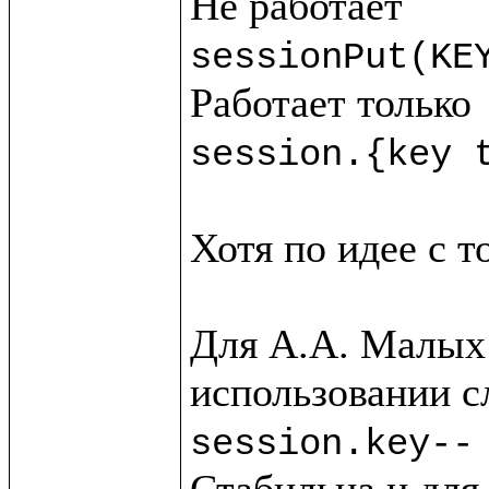
sessionPut(KE
session.{key 
Хотя по идее с т
Для А.А. Малых 
session.key--
Стабильна и для