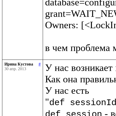
database=config
grant=WAIT_NEW 
Owners: [<LockI
Ирина Кустова
#
У нас возникает 
30 апр. 2013
Как она правильн
У нас есть

"
def sessionI
 - 
def session