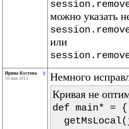
session.remov
session.remov
session.remov
Ирина Кустова
#
16 мая 2013
def main* = {

  getMsLocal(jMs,9) as dt.println(<<%{formatDate(getDate(dt),"dd.mm.yyyy")} %