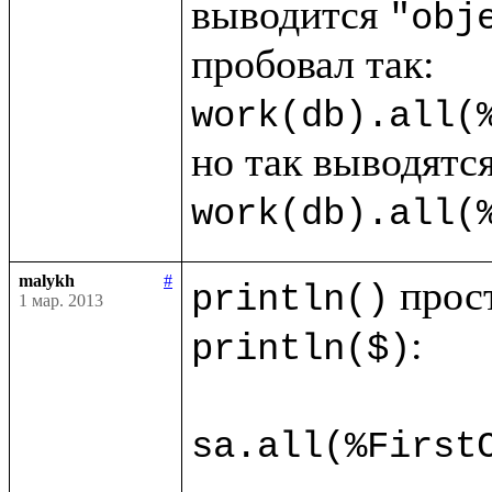
выводится 
"obj
work(db).all(
work(db).all(
malykh
#
println()
1 мар. 2013
:

println($)
sa.all(%First