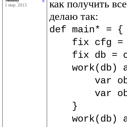
как получить все
1 мар. 2013
def main* = {

    fix cfg = SimpleConfig((%FirstClass, %SecondClass))

    fix db = cfg.open("/home/sammy/bdb")

    work(db) as sa {

	var obj1 = sa.new(%FirstClass) {title="First"}

	var obj2 = sa.new(%FirstClass) {title="Second"}

    }

    work(db) as sb {
