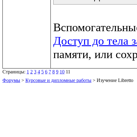
Доступ до тела 
памяти, или сох
Страницы:
1
2
3
4
5
6
7
8
9
10
11
Форумы
>
Курсовые и дипломные работы
> Изучение Libretto