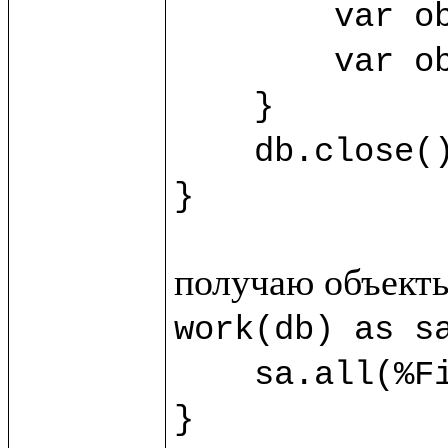
	var obj3 = sb.new(%SecondClass) {title="Third"}

	var obj4 = sb.new(%SecondClass) {title="Fourth"}

    }

    db.close()

}
work(db) as sa
    sa.all(%FirstClass).title.println()

}