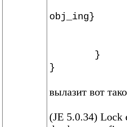
		recipe.{fn = ""; instructions = ""; duration = ""
obj_ing}

		var ingr = w.new(%Ingridi
		html.view/recipeForm(recipe, 
	}

вылазит вот такое
(JE 5.0.34) Lock