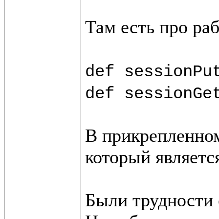
Там есть про раб
def sessionPu
def sessionGe
В прикрепленном
который является
Были трудности с