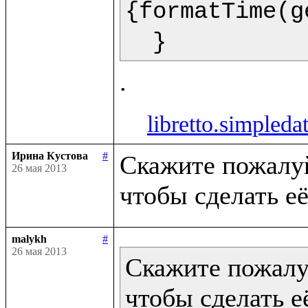
{formatTime(g
  }  
libretto.simpleda
Ирина Кустова
#
Скажите пожалуйс
26 мая 2013
malykh
#
26 мая 2013
Скажите пожалуй
чтобы сделать её