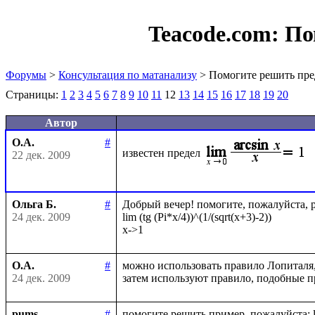
Teacode.com:
По
Форумы
>
Консультация по матанализу
> Помогите решить пре
Страницы:
1
2
3
4
5
6
7
8
9
10
11
12
13
14
15
16
17
18
19
20
Автор
О.А.
#
известен предел
22 дек. 2009
Ольга Б.
#
Добрый вечер! помогите, пожалуйста, ре
24 дек. 2009
lim (tg (Pi*x/4))^(1/(sqrt(x+3)-2))

О.А.
#
можно использовать правило Лопиталя
24 дек. 2009
pums
#