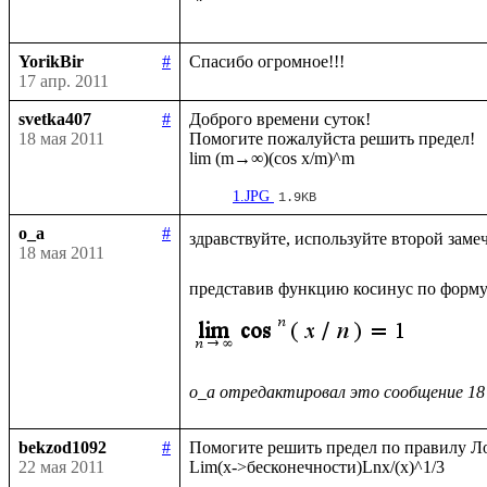
YorikBir
#
17 апр. 2011
svetka407
#
Доброго времени суток!

18 мая 2011
Помогите пожалуйста решить предел!

1.JPG
1.9KB
o_a
#
здравствуйте, используйте второй заме
18 мая 2011
представив функцию косинус по форму
o_a отредактировал это сообщение 18
bekzod1092
#
Помогите решить предел по правилу Ло
22 мая 2011