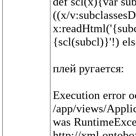
def scl(x){var sub
((x/v:subclassesDi
x:readHtml('{subc
{scl(subcl)}'!) else
плей ругается:

Execution error o
/app/views/Applica
was RuntimeExcep
http://xml.ontobo