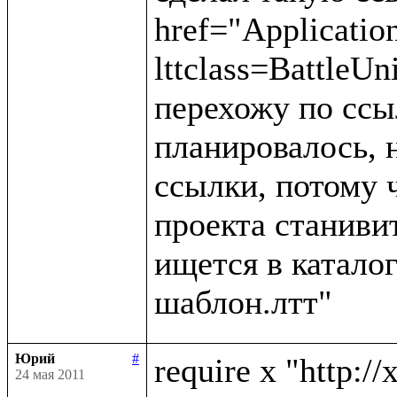
href="Applicatio
lttclass=BattleUn
перехожу по ссыл
планировалось, н
ссылки, потому 
проекта станивит
ищется в каталог
Юрий
#
require x "http://
24 мая 2011