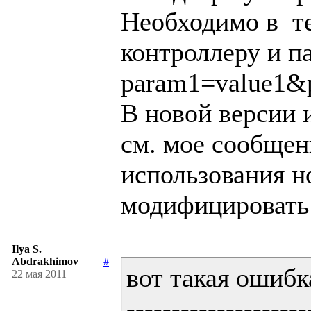
Необходимо в  тег
контроллеру и п
param1=value1&p
В новой версии 
см. мое сообщени
использования н
Ilya S.
Abdrakhimov
#
вот такая ошибка
22 мая 2011
--------------------