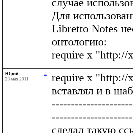
случае использов
Для использова
Libretto Notes н
онтологию:

Юрий
#
require x "http:/
23 мая 2011
вставлял и в шаб
---------------------
---------------------
сделал такую ссы