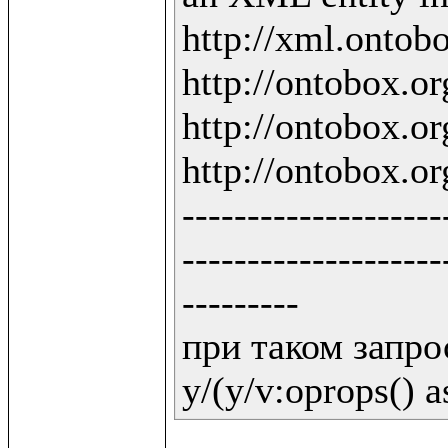
http://xml.ontobo
http://ontobox.org
http://ontobox.org
http://ontobox.org
--------------------
--------------------
---------

при таком запрос
y/(y/v:oprops() a