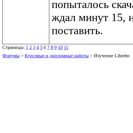
попыталось скача
ждал минут 15, 
Страницы:
1
2
3
4
5
6
7
8
9
10
11
Форумы
>
Курсовые и дипломные работы
> Изучение Libretto