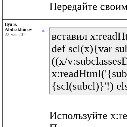
Ilya S.
Abdrakhimov
#
вставил x:readHt
22 мая 2011
def scl(x){var sub
((x/v:subclassesD
x:readHtml('{sub
Используйте x:re