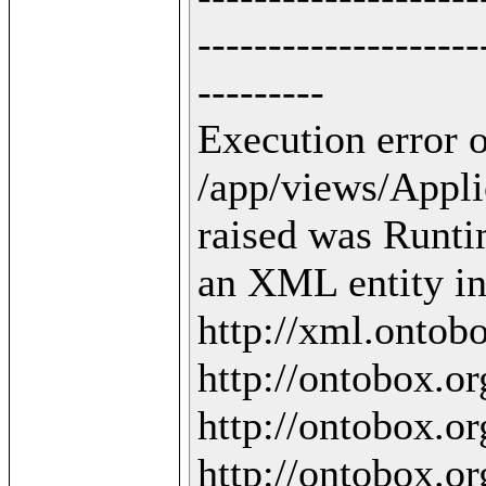
--------------------
---------

Execution error o
/app/views/Applic
raised was Runti
an XML entity in 
http://xml.ontobo
http://ontobox.org
http://ontobox.org
http://ontobox.org