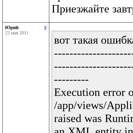
Юрий
#
23 мая 2011
вот такая ошибка
--------------------
--------------------
---------

Execution error o
/app/views/Applic
raised was Runti
an XML entity in 