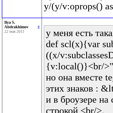
Ilya S.
Abdrakhimov
#
у меня есть така
22 мая 2011
def scl(x){var sub
((x/v:subclassesD
{v:local()}<br/>"!
но она вместе te
этих знаков : &lt
и в броузере на 
строкой <br/>.
