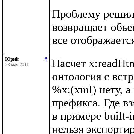
Проблему решил, 
возвращает обьект
Юрий
#
Насчет x:readHtm
23 мая 2011
онтология с вст
%x:(xml) нету, а
префикса. Где вз
в примере built-i