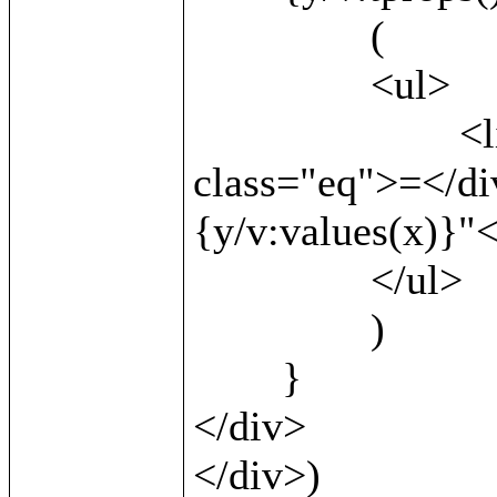
		(

		<ul>

			<li><b>{v:local()}</b> <div 
class="eq">=</di
{y/v:values(x)}"<
		</ul>

		)

	}

</div>		

</div>)
