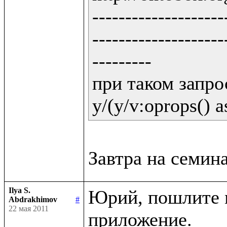
--------------------
--------------------
---------

при таком запрос
y/(y/v:oprops() a
Ilya S.
Юрий, пошлите м
Abdrakhimov
#
22 мая 2011
приложение.
