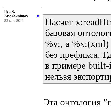
Ilya S.
Abdrakhimov
#
Насчет x:readHtm
23 мая 2011
базовая онтолог
%v:, а %x:(xml) 
без префикса. Гд
в примере built-
нельзя экспорти
Эта онтология "п