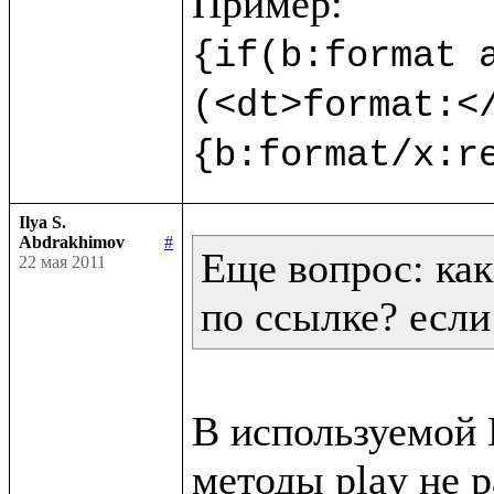
{if(b:format a
(<dt>format:<
{b:format/x:r
Ilya S.
Abdrakhimov
#
Еще вопрос: как
22 мая 2011
по ссылке? если
В используемой В
методы play не р