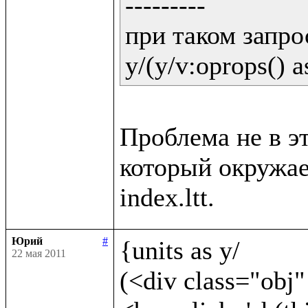
---------

при таком запрос
y/(y/v:oprops() a
Проблема не в эт
который окружает
Юрий
#
{units as y/	

22 мая 2011
(<div class="obj"