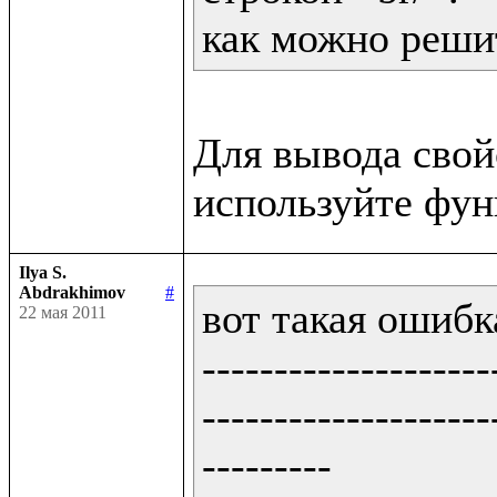
как можно решит
Для вывода сво
Ilya S.
Abdrakhimov
#
вот такая ошибка
22 мая 2011
--------------------
--------------------
---------
