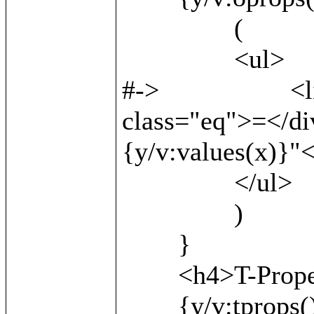
		(

		<ul>

#->			<li><b>{v:local()}</b> <div 
class="eq">=</di
{y/v:values(x)}"<
		</ul>

		)

	}

	<h4>T-Properties:</h4>

	{y/v:tprops() as x/
