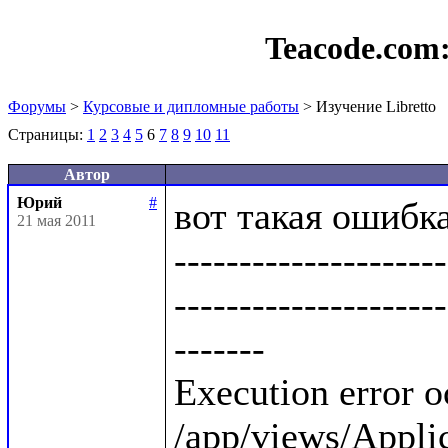
Teacode.com
Форумы
>
Курсовые и дипломные работы
> Изучение Libretto
Страницы:
1
2
3
4
5
6
7
8
9
10
11
Автор
Юрий
#
вот такая ошибка:
21 мая 2011
---------------------
---------------------
-------

Execution error o
/app/views/Applica