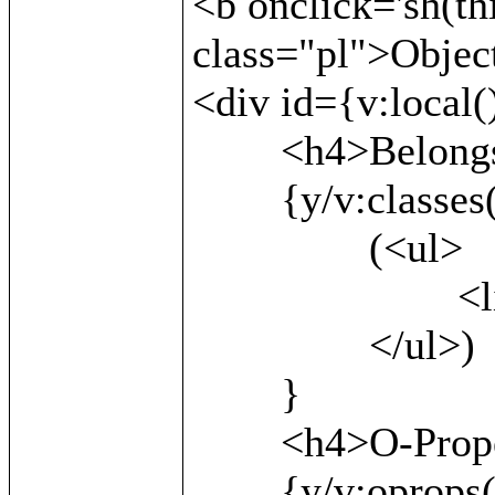
<b onclick='sh(th
class="pl">Object
<div id={v:local()
	<h4>Belongs to:</h4>

	{y/v:classes()/

		(<ul>

			<li>{v:local()}</li>

		</ul>)

	}

	<h4>O-Properties:</h4>

	{y/v:oprops() as x/
