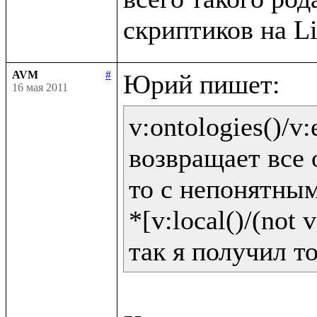
AVM
#
16 мая 2011
v:ontologies()/v:e
возвращает все 
то с непонятным
*[v:local()/(not v: