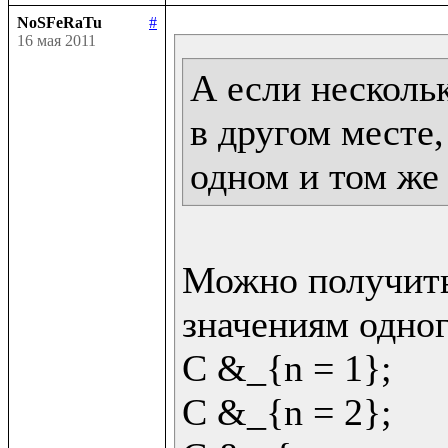
NoSFeRaTu
#
16 мая 2011
А если несколь
в другом месте,
одном и том же
Можно получить
значениям одног
C &_{n = 1};

C &_{n = 2};
