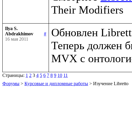
Ilya S.
Обновлен Libretto
Abdrakhimov
#
16 мая 2011
Теперь должен б
Страницы:
1
2
3
4
5
6
7
8
9
10
11
Форумы
>
Курсовые и дипломные работы
> Изучение Libretto