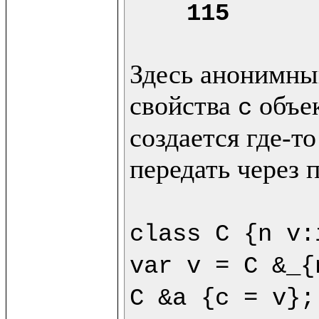
115
Здесь анонимный
свойства 
 объе
c
создается где-то
передать через 
class C {n v:
var v = C &_{
C &a {c = v};
