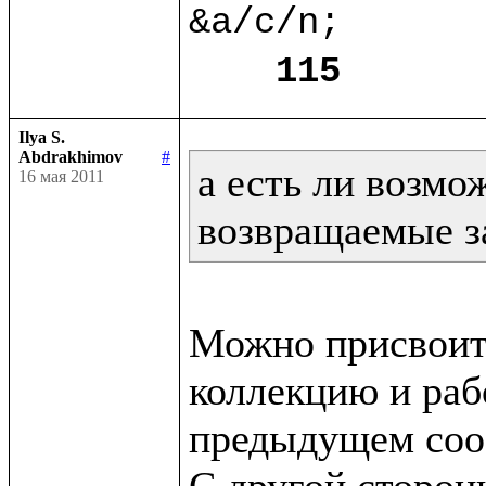
&a/c/n;

115
Ilya S.
Abdrakhimov
#
а есть ли возмо
16 мая 2011
возвращаемые з
Можно присвоит
коллекцию и рабо
предыдущем сооб
С другой сторон