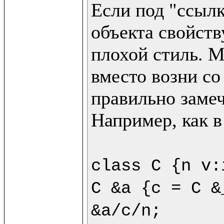
Если под "ссылк
объекта свойству
плохой стиль. М
вместо возни со
правильно замеч
Например, как в
class C {n v:
C &a {c = C &
&a/c/n;
