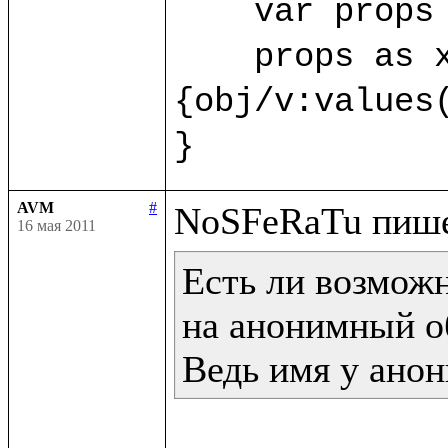
    var props 
    props as x
{obj/v:values(
}
AVM
#
16 мая 2011
Есть ли возможн
на анонимный об
Ведь имя у анон