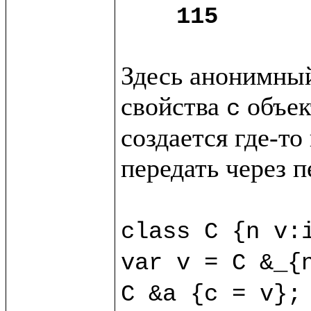
115
Здесь анонимный
свойства 
 объек
c
создается где-то
передать через п
class C {n v:i
var v = C &_{n
C &a {c = v};
