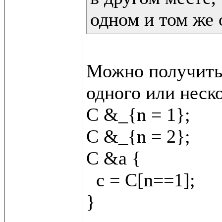
одном и том же 
Можно получить 
одного или неско
C &_{n = 1};

C &_{n = 2};

C &a {

  c = C[n==1];
