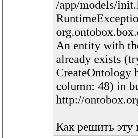
/app/models/init.
RuntimeExceptio
org.ontobox.box.
An entity with th
already exists (t
CreateOntology ht
column: 48) in bu
http://ontobox.or