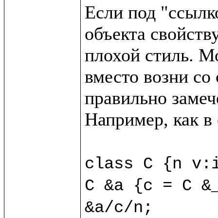
Если под "ссылк
объекта свойству
плохой стиль. М
вместо возни со 
правильно замече
Например, как в
class C {n v:i
C &a {c = C &_
&a/c/n;
