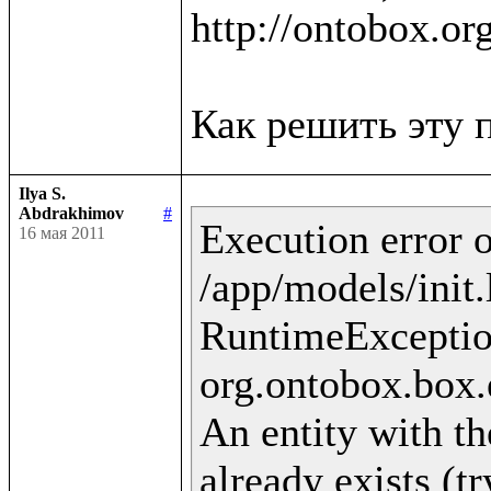
http://ontobox.or
Ilya S.
Abdrakhimov
#
Execution error o
16 мая 2011
/app/models/init.
RuntimeExceptio
org.ontobox.box.
An entity with th
already exists (t