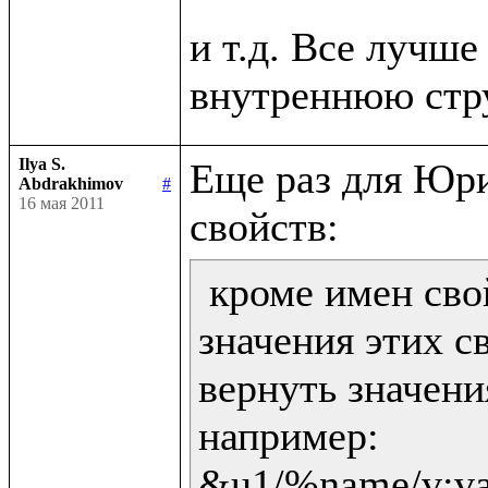
и т.д. Все лучше 
Ilya S.
Еще раз для Юри
Abdrakhimov
#
16 мая 2011
 кроме имен сво
значения этих св
вернуть значени
например:

&u1/%name/v:val