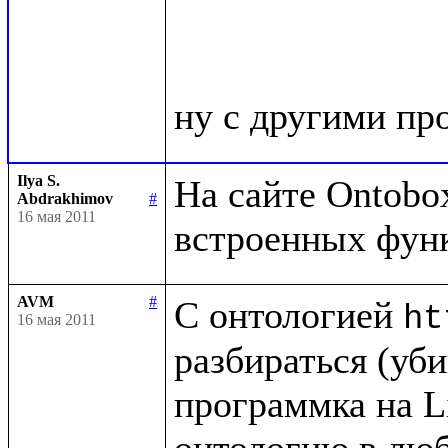
Ilya S.
На сайте Ontobox
Abdrakhimov
#
16 мая 2011
AVM
#
С онтологией 
ht
16 мая 2011
разбираться (убив
программка на Li
онтологию в люб