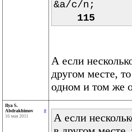
&a/c/n;

115
А если нескольк
другом месте, то
Ilya S.
Abdrakhimov
#
А если нескольк
16 мая 2011
в другом месте, 