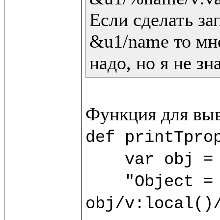
Если сделать зап
&u1/name то мне
надо, но я не зн
def printTprop
    var obj = 
    "Object = "/v:print(); 
obj/v:local()/