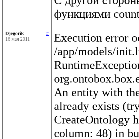
Djegorik
#
Execution error o
16 мая 2011
/app/models/init.l
RuntimeException
org.ontobox.box.e
An entity with the
already exists (tr
CreateOntology htt
column: 48) in bui