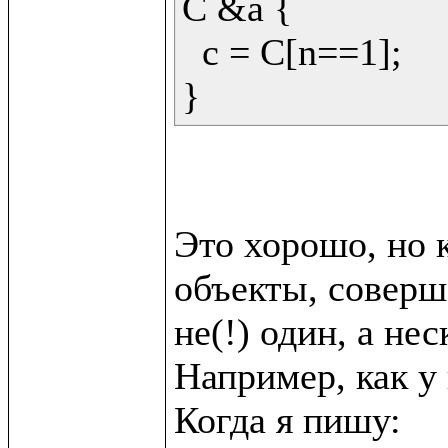
C &a {

  c = C[n==1];

Это хорошо, но к
объекты, соверш
не(!) один, а неск
Например, как у в
Когда я пишу:
