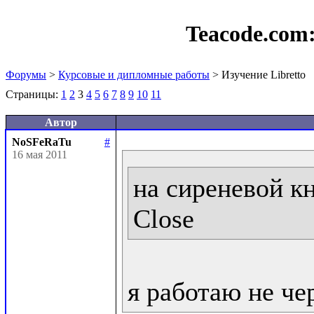
Teacode.com
Форумы
>
Курсовые и дипломные работы
> Изучение Libretto
Страницы:
1
2
3
4
5
6
7
8
9
10
11
Автор
NoSFeRaTu
#
16 мая 2011
на сиреневой кн
Close
я работаю не че