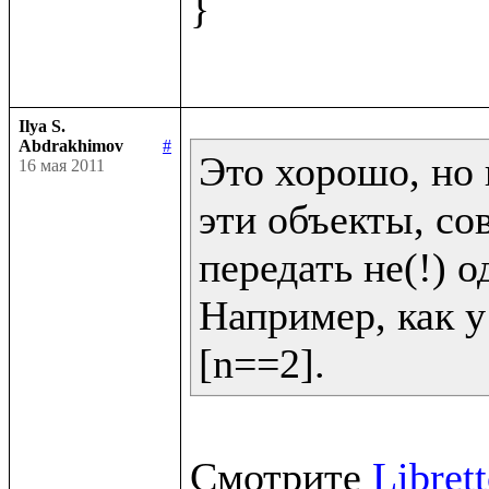
}

Ilya S.
Abdrakhimov
#
Это хорошо, но 
16 мая 2011
эти объекты, со
передать не(!) од
Например, как у 
[n==2].
Смотрите 
Libret