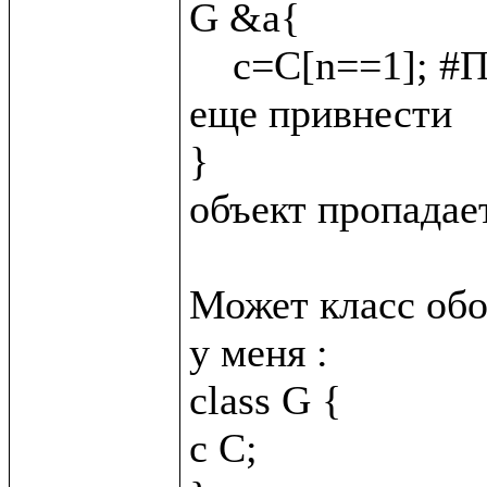
G &a{

    c=C[n==1]; #Подскажите как C &_{n = 2}; сюда 
еще привнести

}

объект пропадает
Может класс обо
у меня :

class G {

c C;
