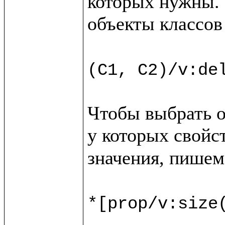
которых нужны. 
объекты классов
(C1, C2)/v:de
Чтобы выбрать о
у которых свойс
значения, пишем

*[prop/v:size