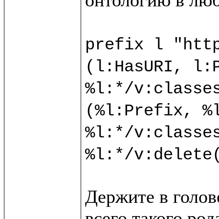
prefix l "http
(l:HasURI, l:P
%l:*/v:classes
(%l:Prefix, %l
%l:*/v:classes
Держите в голове
всего такого ро