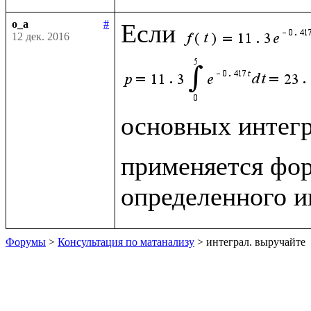
o_a
#
Если 
12 дек. 2016
основных интег
применяется фор
Форумы
>
Консультация по матанализу
> интеграл. выручайте