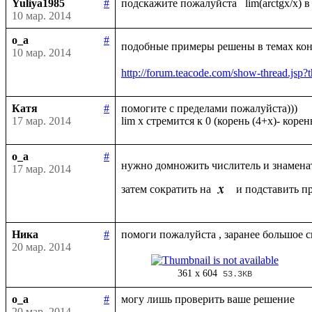
Yuliya1985
#
10 мар. 2014
o_a
#
подобные примеры решены в темах конс
10 мар. 2014
http://forum.teacode.com/show-thread.
Катя
#
помогите с пределами пожалуйста)))

17 мар. 2014
o_a
#
нужно домножить числитель и знамена
17 мар. 2014
затем сократить на 
 и подставить п
Ника
#
20 мар. 2014
361 x 604
53.3KB
o_a
#
20 мар. 2014