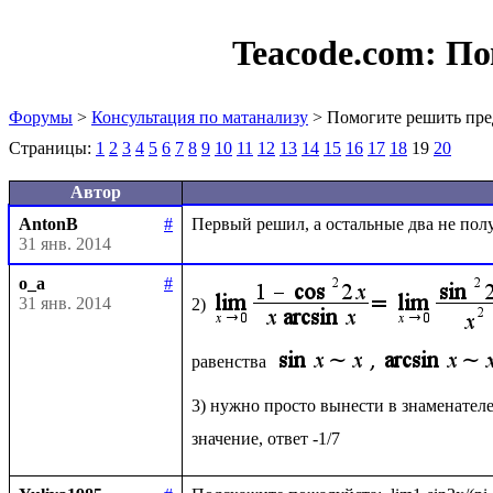
Teacode.com:
По
Форумы
>
Консультация по матанализу
> Помогите решить пре
Страницы:
1
2
3
4
5
6
7
8
9
10
11
12
13
14
15
16
17
18
19
20
Автор
AntonB
#
31 янв. 2014
o_a
#
31 янв. 2014
2)
равенства 
3) нужно просто вынести в знаменателе