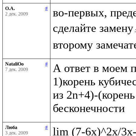
О.А.
#
во-первых, пред
2 дек. 2009
сделайте замену
NataliOo
#
А ответ в моем п
7 дек. 2009
1)корень кубичес
из 2n+4)-(корень
Люба
#
3 дек. 2009