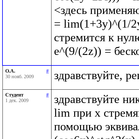
<здесь применяю
= lim(1+3y)^(1/2y
стремится к нулю
О.А.
#
30 нояб. 2009
Студент
#
здравствуйте ник
1 дек. 2009
lim при x стрем
помощью эквивал