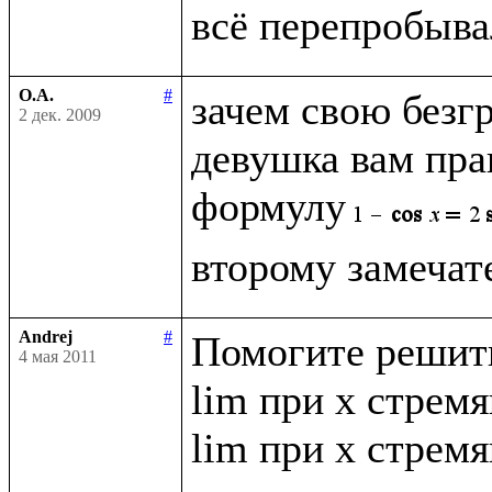
О.А.
#
зачем свою безг
2 дек. 2009
девушка вам прав
формулу
Andrej
#
Помогите решить
4 мая 2011
lim при x стремящ