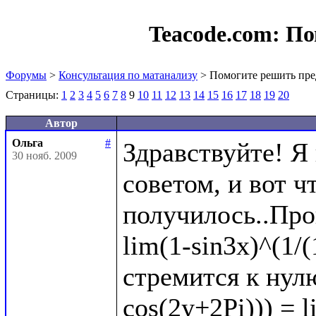
Teacode.com:
По
Форумы
>
Консультация по матанализу
> Помогите решить пре
Страницы:
1
2
3
4
5
6
7
8
9
10
11
12
13
14
15
16
17
18
19
20
Автор
Ольга
#
Здравствуйте! Я
30 нояб. 2009
советом, и вот чт
получилось..Про
lim(1-sin3x)^(1/(
стремится к нулю
cos(2y+2Pi))) = l