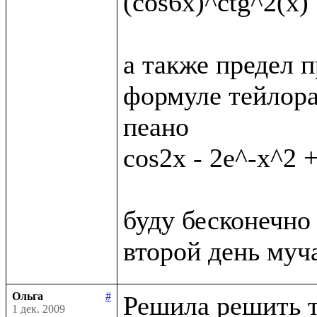
(cos6x)^ctg^2(x)

а также предел п
формуле тейлора
пеано

cos2x - 2e^-x^2 +
буду бесконечно 
Ольга
#
Решила решить т
1 дек. 2009