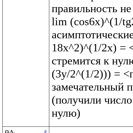
правильность не 
lim (cos6x)^(1/t
асимптотические 
18x^2)^(1/2x) = <
стремится к нулю
(3y/2^(1/2))) = 
замечательный пр
(получили число 
О.А.
#