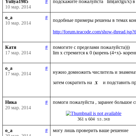
Yuliya1985
#
10 мар. 2014
o_a
#
подобные примеры решены в темах конс
10 мар. 2014
http://forum.teacode.com/show-thread.
Катя
#
помогите с пределами пожалуйста)))

17 мар. 2014
o_a
#
нужно домножить числитель и знамена
17 мар. 2014
затем сократить на 
 и подставить п
Ника
#
20 мар. 2014
361 x 604
53.3KB
o_a
#
20 мар. 2014