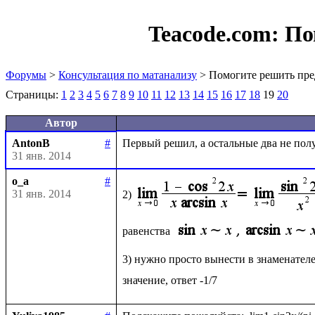
Teacode.com:
По
Форумы
>
Консультация по матанализу
> Помогите решить пре
Страницы:
1
2
3
4
5
6
7
8
9
10
11
12
13
14
15
16
17
18
19
20
Автор
AntonB
#
31 янв. 2014
o_a
#
31 янв. 2014
2)
равенства 
3) нужно просто вынести в знаменателе