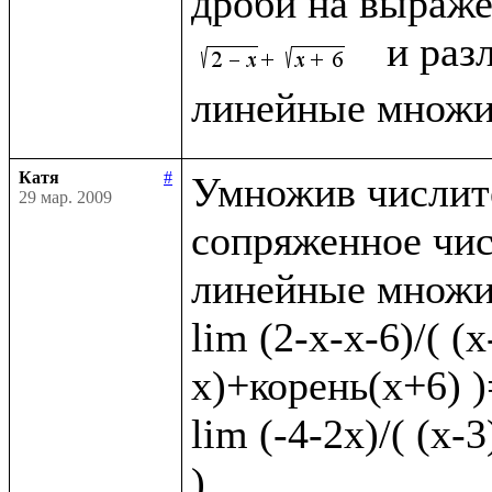
дроби на выраже
  и раз
Катя
#
Умножив числите
29 мар. 2009
сопряженное чис
линейные множит
lim (2-x-x-6)/( (
x)+корень(x+6) )=
lim (-4-2x)/( (x-
)
