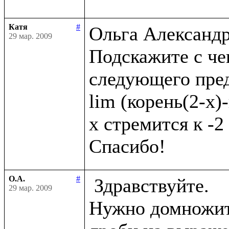
Катя
#
Ольга Александро
29 мар. 2009
Подскажите с че
следующего пред
lim (корень(2-x)-
x стремится к -2

О.А.
#
 Здравствуйте.

29 мар. 2009
Нужно домножить