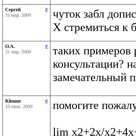
Сергей
#
чуток забл дописа
31 мар. 2009
О.А.
#
таких примеров 
31 мар. 2009
консультации? на
замечательный п
Kitsune
#
помогите пожалус
10 июн. 2009
lim x2+2x/x2+4x+