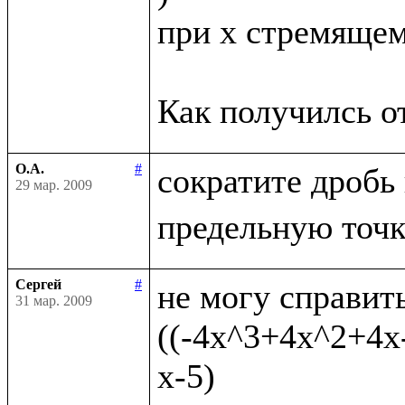
при x стремящемс
О.А.
#
сократите дробь
29 мар. 2009
Сергей
#
не могу справить
31 мар. 2009
((-4x^3+4x^2+4x