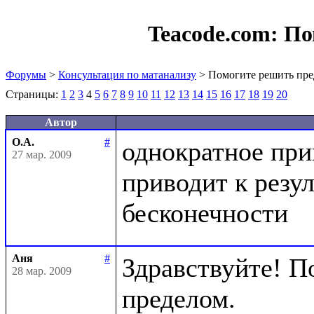
Teacode.com:
По
Форумы
>
Консультация по матанализу
> Помогите решить пре
Страницы:
1
2
3
4
5
6
7
8
9
10
11
12
13
14
15
16
17
18
19
20
Автор
О.А.
#
однократное при
27 мар. 2009
приводит к резул
Аня
#
Здравствуйте! П
28 мар. 2009
пределом.
