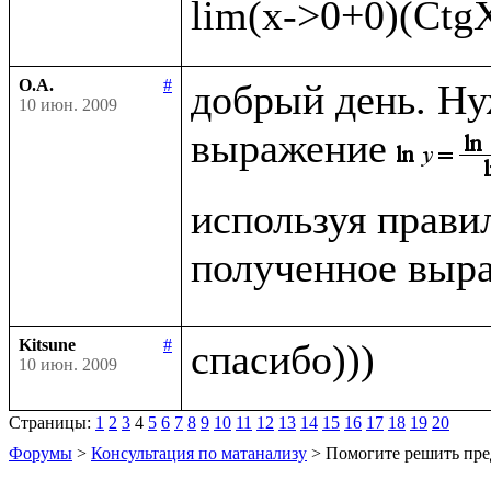
О.А.
#
добрый день. Ну
10 июн. 2009
выражение
используя прави
полученное выра
Kitsune
#
10 июн. 2009
Страницы:
1
2
3
4
5
6
7
8
9
10
11
12
13
14
15
16
17
18
19
20
Форумы
>
Консультация по матанализу
> Помогите решить пре