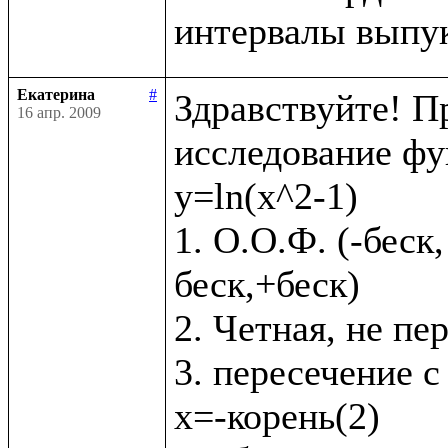
Екатерина
#
Здравствуйте! Пр
16 апр. 2009
исследование фу
y=ln(x^2-1)

1. О.О.Ф. (-беск,
беск,+беск)

2. Четная, не пе
3. пересечение с 
x=-корень(2)
