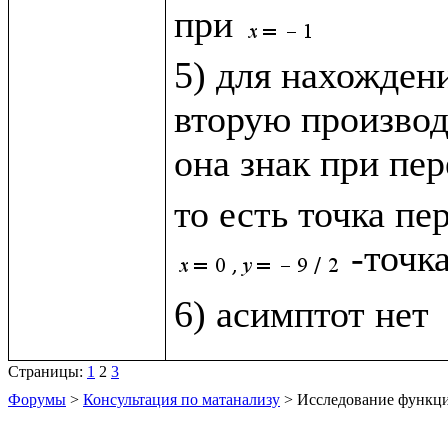
при 
5) для нахождени
вторую производ
она знак при пер
то есть точка пе
-точка
Страницы:
1
2
3
Форумы
>
Консультация по матанализу
> Исследование функц