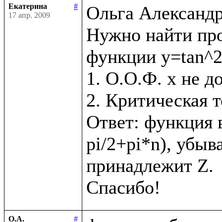
Екатерина
#
Ольга Александро
17 апр. 2009
Нужно найти про
функции y=tan^2(
1. О.О.Ф. x не д
2. Критическая т
Ответ: функция в
pi/2+pi*n), убыва
принадлежит Z.

О.А.
#