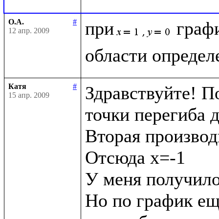
О.А.
#
при
графи
12 апр. 2009
Катя
#
Здравствуйте! П
15 апр. 2009
точки перегиба 
Вторая производ
Отсюда x=-1 

У меня получилос
Но по график еще