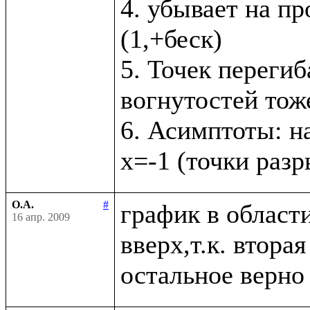
4. убывает на пр
(1,+беск)

5. Точек перегиб
вогнутостей тоже
6. Асимптоты: на
О.А.
#
график в област
16 апр. 2009
вверх,т.к. втора