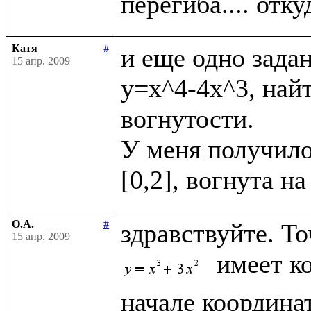
Катя
#
и еще одно задан
15 апр. 2009
y=x^4-4x^3, най
вогнутости.

У меня получило
О.А.
#
здравствуйте. Т
15 апр. 2009
 имеет к
начале координа