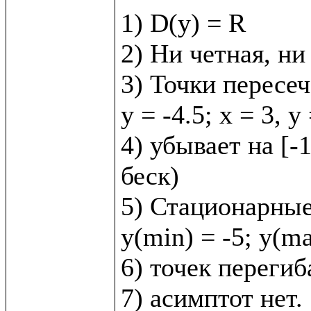
1) D(y) = R

2) Ни четная, ни 
3) Точки пересеч
y = -4.5; x = 3, y =
4) убывает на [-1;
беск)

5) Стационарные 
y(min) = -5; y(ma
6) точек перегиба
7) асимптот нет.
