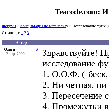
Teacode.com:
И
Форумы
>
Консультация по матанализу
> Исследование функц
Страницы:
1
2
3
Автор
Ольга
#
Здравствуйте! П
12 апр. 2009
исследование фу
1. О.О.Ф. (-беск,
2. Ни четная, ни
3. Пересечение с 
4. Промежутки воз