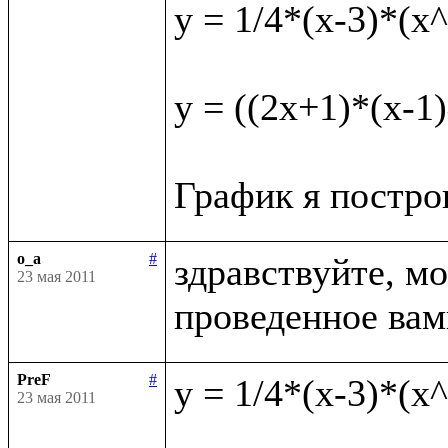
y = 1/4*(x-3)*(x
y = ((2x+1)*(x-1)
o_a
#
здравствуйте, мо
23 мая 2011
PreF
#
y = 1/4*(x-3)*(x
23 мая 2011