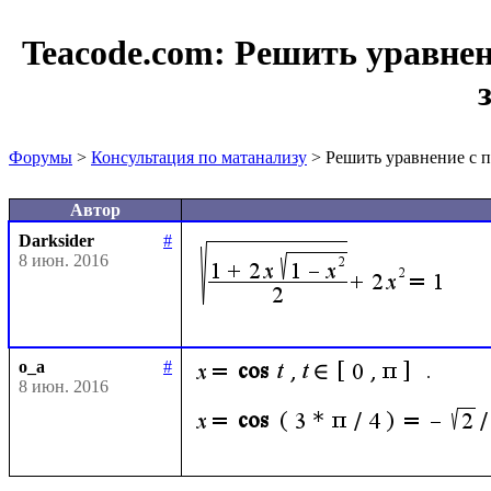
Teacode.com:
Решить уравнен
Форумы
>
Консультация по матанализу
> Решить уравнение с
Автор
Darksider
#
8 июн. 2016
o_a
#
. 
8 июн. 2016