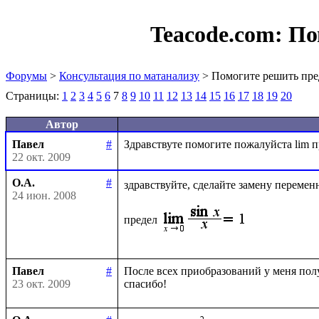
Teacode.com:
По
Форумы
>
Консультация по матанализу
> Помогите решить пре
Страницы:
1
2
3
4
5
6
7
8
9
10
11
12
13
14
15
16
17
18
19
20
Автор
Павел
#
22 окт. 2009
О.А.
#
здравствуйте, сделайте замену перемен
24 июн. 2008
предел
Павел
#
После всех приобразований у меня получ
23 окт. 2009