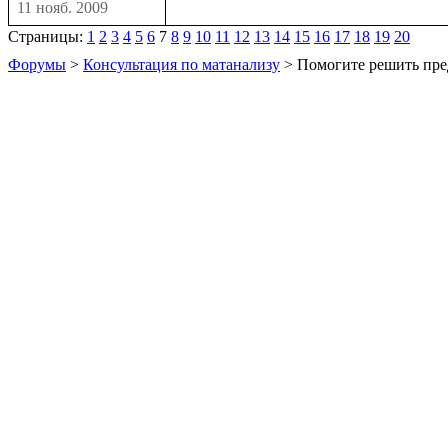
11 нояб. 2009
Страницы:
1
2
3
4
5
6
7
8
9
10
11
12
13
14
15
16
17
18
19
20
Форумы
>
Консультация по матанализу
> Помогите решить пре