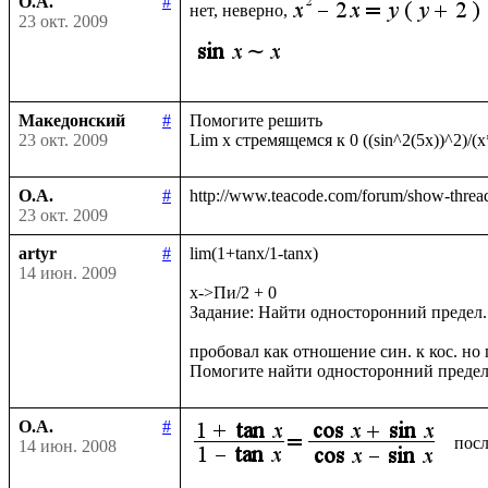
О.А.
#
нет, неверно,
23 окт. 2009
Македонский
#
Помогите решить

23 окт. 2009
О.А.
#
23 окт. 2009
artyr
#
lim(1+tanx/1-tanx)

14 июн. 2009
x->Пи/2 + 0

Задание: Найти односторонний предел.

пробовал как отношение син. к кос. но п
О.А.
#
посл
14 июн. 2008