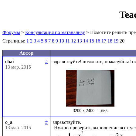
Tea
Форумы
>
Консультация по матанализу
> Помогите решить пре
Страницы:
1
2
3
4
5
6
7
8
9
10
11
12
13
14
15
16
17
18
19
20
Автор
chai
#
13 мар. 2015
3200 x 2400
1.5MB
o_a
#
здравствуйте.

13 мар. 2015
 Нужно проверить выполнение всех ус