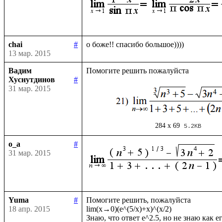
chai
#
13 мар. 2015
Вадим
Хуснутдинов
#
31 мар. 2015
284 x 69
5.2KB
o_a
#
31 мар. 2015
Yuma
#
Помогите решить, пожалуйста

18 апр. 2015
lim(x→0)(e^(5/x)+x)^(x/2)
