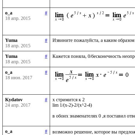
o_a
#
18 апр. 2015
Yuma
#
18 апр. 2015
Yuma
#
18 апр. 2015
o_a
#
18 июн. 2017
Kydatov
#
x стримится к 2 

24 апр. 2017
lim 1/(x-2)-2/(x^2-4)

o_a
#
возможно решение, которое вы предлож