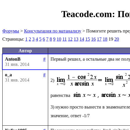
Teacode.com:
По
Форумы
>
Консультация по матанализу
> Помогите решить пре
Страницы:
1
2
3
4
5
6
7
8
9
10
11
12
13
14
15
16
17
18
19
20
Автор
AntonB
#
31 янв. 2014
o_a
#
31 янв. 2014
2)
равенства 
3) нужно просто вынести в знаменателе