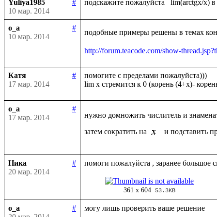
Yuliya1985
#
10 мар. 2014
o_a
#
подобные примеры решены в темах конс
10 мар. 2014
http://forum.teacode.com/show-thread.
Катя
#
помогите с пределами пожалуйста)))

17 мар. 2014
o_a
#
нужно домножить числитель и знамена
17 мар. 2014
затем сократить на 
 и подставить п
Ника
#
20 мар. 2014
361 x 604
53.3KB
o_a
#
20 мар. 2014