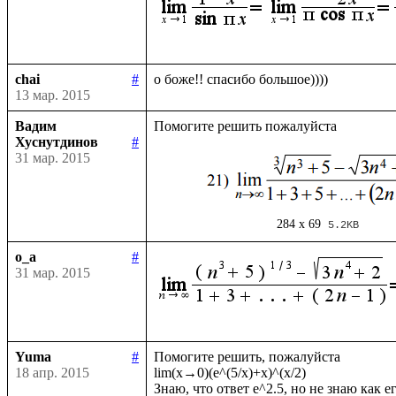
chai
#
13 мар. 2015
Вадим
Хуснутдинов
#
31 мар. 2015
284 x 69
5.2KB
o_a
#
31 мар. 2015
Yuma
#
Помогите решить, пожалуйста

18 апр. 2015
lim(x→0)(e^(5/x)+x)^(x/2)
