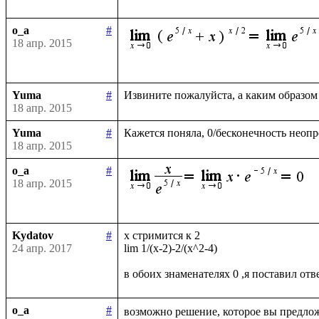
o_a
#
18 апр. 2015
Yuma
#
18 апр. 2015
Yuma
#
18 апр. 2015
o_a
#
18 апр. 2015
Kydatov
#
x стримится к 2 

24 апр. 2017
lim 1/(x-2)-2/(x^2-4)

o_a
#
возможно решение, которое вы предлож