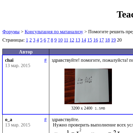
Tea
Форумы
>
Консультация по матанализу
> Помогите решить пре
Страницы:
1
2
3
4
5
6
7
8
9
10
11
12
13
14
15
16
17
18
19
20
Автор
chai
#
13 мар. 2015
3200 x 2400
1.5MB
o_a
#
здравствуйте.

13 мар. 2015
 Нужно проверить выполнение всех ус