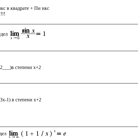
кс в квадрате + Пи икс

едел
_2___)в степени x+2

/3x-1) в степени x+2

дел