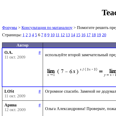
Tea
Форумы
>
Консультация по матанализу
> Помогите решить пре
Страницы:
1
2
3
4
5
6
7
8
9
10
11
12
13
14
15
16
17
18
19
20
Автор
О.А.
#
используйте второй замечательный пре
11 окт. 2009
LOSt
#
11 окт. 2009
Арина
#
Ольга Александровна! Проверьте, пожа
12 окт. 2009