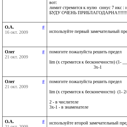
вот:

лимит стремится к нулю  синус 7 икс : и
О.А.
#
используйте первый замечательный пр
16 окт. 2009
Олег
#
помогите пожалуйста решить предел

21 окт. 2009
lim (x стремится к бесконечности) (1- _
Олег
#
помогите пожалуйста решить предел

21 окт. 2009
lim (x стремится к бесконечности)  (1- 2
2 - в числителе

О.А.
#
используйте второй замечательный пре
21 окт. 2009