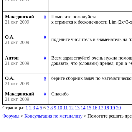
Македонский
#
Помогите пожалуйста

21 окт. 2009
О.А.
#
поделите числитель и знаменатель на
21 окт. 2009
Антон
#
Всем здравствуйте! очень нужна помощь
21 окт. 2009
О.А.
#
21 окт. 2009
Македонский
#
21 окт. 2009
Страницы:
1
2
3
4
5
6
7
8
9
10
11
12
13
14
15
16
17
18
19
20
Форумы
>
Консультация по матанализу
> Помогите решить пре