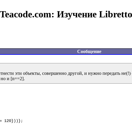
Teacode.com:
Изучение Librett
Сообщение
тнести эти объекты, совершенно другой, и нужно передать не(!) о
 120}))};
