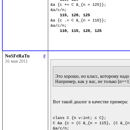
&a {c += C &_{n = 125}};

&a/c/n;

115, 120, 125
&a {c .= C &_{n = 110}};

&a/c/n;

110, 115, 120, 125
NoSFeRaTu
#
16 мая 2011
Это хорошо, но класс, которому надо 
Вот такой диалог в качестве примера:

class C {n v:int; c C};

C &a {c = (C &_{n = 115}, (C &_{n 
&a/c/n;
