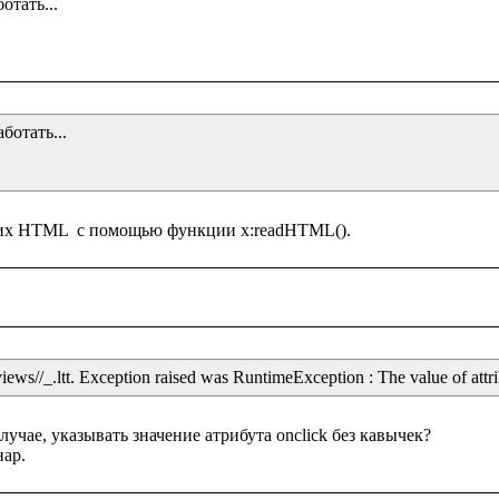
тать...

отать...

iews//_.ltt. Exception raised was RuntimeException : The value of attrib
чае, указывать значение атрибута onclick без кавычек?
