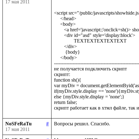
17 мая 2011
<script src="/public/javascripts/showhide.js"><
     </head>

     <body>

 	<a href='javascript:;'onclick=sh()> show<br/> </a>                      <-------тут вызываю

        <div id="asd" style='display:block'>

 		TEXTEXTEXTEXTEXT

        </div>

         {body}

     </body>

-------------------------------------------------------
не получается подключить скрипт

скрипт:

function sh(){

var myDiv = document.getElementByid('asd'
if(myDiv.style.display == 'none'){myDiv.styl
else {myDiv.style.display = 'none';}

return false;

NoSFeRaTu
#
17 мая 2011