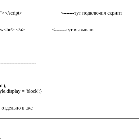
/script>                               <-------тут подключил скрипт

-----------------------

);

e.display = 'block';} 
