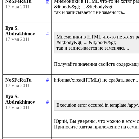
NoSFeRaTu
#
Мнемоники в HTML что-то не хотят рабо
17 мая 2011
&lt;body&gt; ... &lt;/body&gt;

Ilya S.
Abdrakhimov
#
Мнемоники в HTML что-то не хотят раб
17 мая 2011
&lt;body&gt; ... &lt;/body&gt;

так и записывается не заменяясь...
NoSFeRaTu
#
17 мая 2011
Ilya S.
Abdrakhimov
#
Execution error occured in template /app/v
17 мая 2011
Юрий, Вы уверены, что можно в этом слу