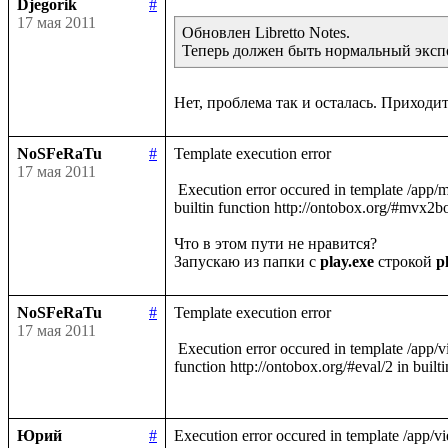
Djegorik
#
17 мая 2011
Обновлен Libretto Notes.

NoSFeRaTu
#
Template execution error 

17 мая 2011
 Execution error occured in template /app/models/init.ltt. Exception raised was RuntimeException : MVX reports: data\m.mvx (Системе не удается найти указанный путь) in 
builtin function http://ontobox.org/#mvx2box
Что в этом пути не нравится?

Запускаю из папки с 
play.exe
 строкой 
p
NoSFeRaTu
#
Template execution error 

17 мая 2011
 Execution error occured in template /app/views/Application/html.ltt. Exception raised was RuntimeException : The property http://web.ontobox.org/html#tags not found in builtin 
function http://ontobox.org/#eval/2 in builti
Юрий
#
Execution error occured in template /app/vie