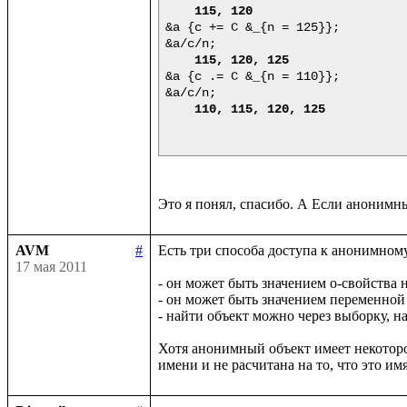
115, 120
&a {c += C &_{n = 125}};

&a/c/n;

115, 120, 125
&a {c .= C &_{n = 110}};

&a/c/n;

110, 115, 120, 125
AVM
#
Есть три способа доступа к анонимному
17 мая 2011
- он может быть значением о-свойства н
- он может быть значением переменной

- найти объект можно через выборку, н
Хотя анонимный объект имеет некоторое