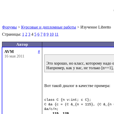
Форумы
>
Курсовые и дипломные работы
> Изучение Libretto
Страницы:
1
2
3
4
5
6
7
8
9
10
11
Автор
AVM
#
16 мая 2011
Это хорошо, но класс, которому надо о
Вот такой диалог в качестве примера:

class C {n v:int; c C};

C &a {c = (C &_{n = 115}, (C &_{n =
&a/c/n;

115, 120