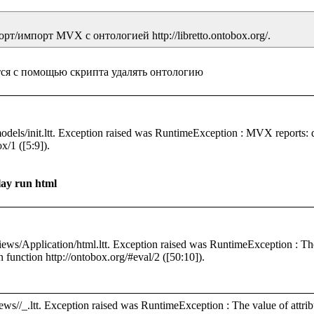
/1 ([5:9]).

lay run html
n function http://ontobox.org/#eval/2 ([50:10]).

ws//_.ltt. Exception raised was RuntimeException : The value of attribut