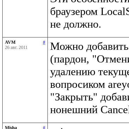
браузером LocalS
AVM
#
Можно добавить 
26 авг. 2011
(пардон, "Отмен
удалению текущег
вопросиком arey
"Закрыть" добави
Misha
#