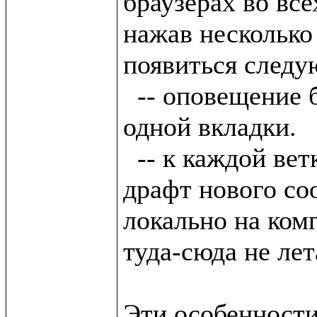
браузерах во все
нажав несколько 
появиться следу
  -- оповещение будет всплывать только от 
одной вкладки.

  -- к каждой ветке будет привязан (если есть) 
драфт нового со
локально на комп
туда-сюда не лета
Эти особенности