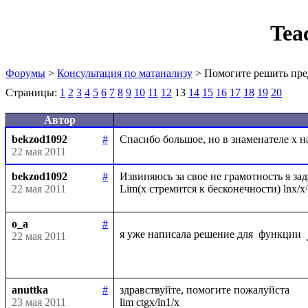
Tea
Форумы
>
Консультация по матанализу
> Помогите решить пре
Страницы:
1
2
3
4
5
6
7
8
9
10
11
12
13
14
15
16
17
18
19
20
Автор
bekzod1092
#
22 мая 2011
bekzod1092
#
Извиняюсь за свое не грамотность я зад
22 мая 2011
o_a
#
я уже написала решение для  функции 
22 мая 2011
anuttka
#
здравствуйте, помогите пожалуйста

23 мая 2011
lim ctgx/ln1/x
