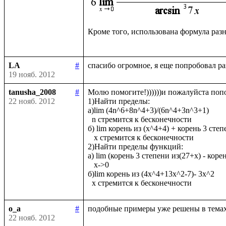
Кроме того, использована формула раз
LA
#
19 нояб. 2012
tanusha_2008
#
Молю помогите!))))))и пожалуйста попод
22 нояб. 2012
1)Найти пределы: 

а)lim (4n^6+8n^4+3)/(6n^4+3n^3+1)

  n стремится к бесконечности

б) lim корень из (x^4+4) + корень 3 степ
   x стремится к бесконечности

2)Найти пределы функций:

а) lim (корень 3 степени из(27+х) - корен
   х->0

б)lim корень из (4х^4+13x^2-7)- 3x^2

o_a
#
22 нояб. 2012