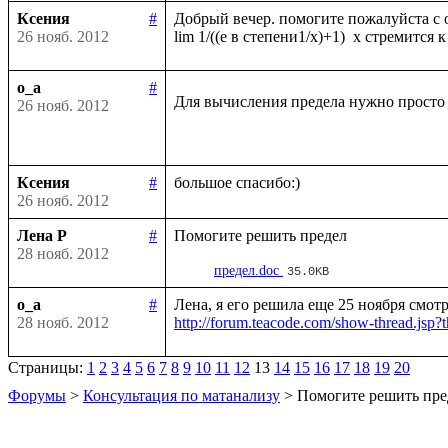
Ксения
#
Добрый вечер. помогите пожалуйста с о
26 нояб. 2012
o_a
#
Для вычисления предела нужно просто 
26 нояб. 2012
Ксения
#
26 нояб. 2012
Лена Р
#
28 нояб. 2012
предел.doc
35.0KB
o_a
#
28 нояб. 2012
http://forum.teacode.com/show-thread.
Страницы:
1
2
3
4
5
6
7
8
9
10
11
12
13
14
15
16
17
18
19
20
Форумы
>
Консультация по матанализу
> Помогите решить пре