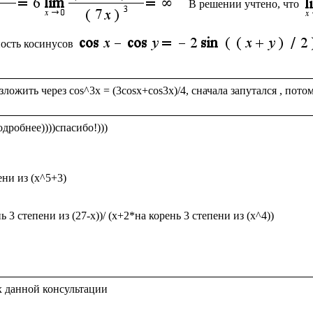
В решении учтено, что
ность косинусов
робнее))))спасибо!)))

ени из (x^5+3)

ь 3 степени из (27-х))/ (х+2*на корень 3 степени из (х^4))
