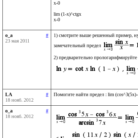
x-0

lim (1-x)^ctgx

o_a
#
1) смотрите выше решенный пример, ну
23 мая 2011
замечательный предел
2) предварительно прологарифмируйте
LA
#
18 нояб. 2012
o_a
#
18 нояб. 2012