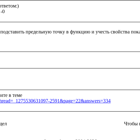
тветом:)

подставить предельную точку в функцию и учесть свойства по
jsp?thread=_1275530631097-2591&page=22&answers=334
дел
Чтобы 