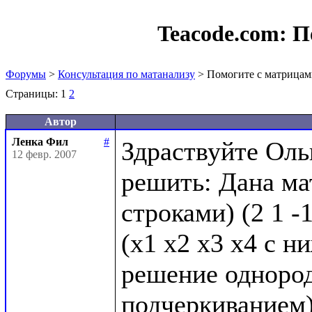
Teacode.com:
П
Форумы
>
Консультация по матанализу
> Помогите с матрица
Страницы:
1
2
Автор
Ленка Фил
#
Здраствуйте Оль
12 февр. 2007
решить: Дана мат
строками) (2 1 -1 4
(х1 х2 х3 х4 с н
решение однород
подчеркиванием)