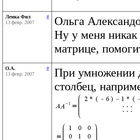
Ленка Фил
#
Ольга Александор
13 февр. 2007
Ну у меня никак 
О.А.
#
При умножении д
13 февр. 2007
столбец, наприм