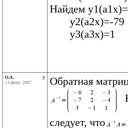
Найдем у1(а1х)= 
       у2(а2х)=-79

       у3(а3х)=1

О.А.
#
Обратная матриц
13 февр. 2007
следует, что