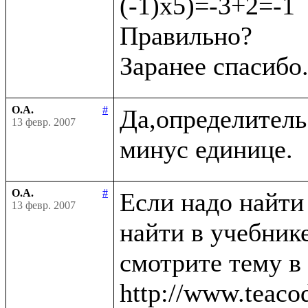
(-1)х5)=-3+2=-1

Правильно?

О.А.
#
Да,определитель
13 февр. 2007
О.А.
#
Если надо найти
13 февр. 2007
найти в учебнике
смотрите тему в
http://www.teaco