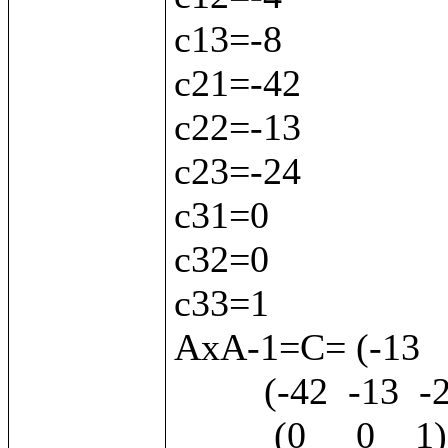
с13=-8

с21=-42

с22=-13

с23=-24

с31=0

с32=0

с33=1

АхА-1=С= (-13   -
         (-42  -13  -24)

          (0     0    1) 
