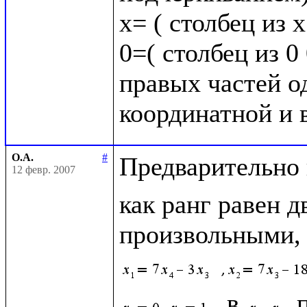
х= ( столбец из 
0=( столбец из 0 
правых частей о
О.А.
#
Предварительно 
12 февр. 2007
как ранг равен д
произвольными, а
 в 