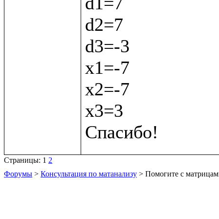
d1=7

d2=7

d3=-3

х1=-7

х2=-7

х3=3

Страницы:
1
2
Форумы
>
Консультация по матанализу
> Помогите с матрица