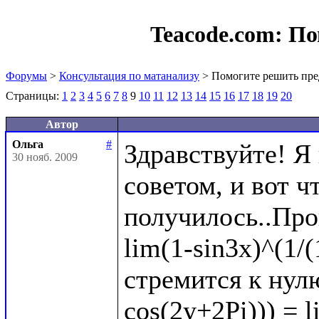
Teacode.com:
По
Форумы
>
Консультация по матанализу
> Помогите решить пре
Страницы:
1
2
3
4
5
6
7
8
9
10
11
12
13
14
15
16
17
18
19
20
Автор
Ольга
#
Здравствуйте! Я
30 нояб. 2009
советом, и вот чт
получилось..Про
lim(1-sin3x)^(1/(
стремится к нулю
cos(2y+2Pi))) = l