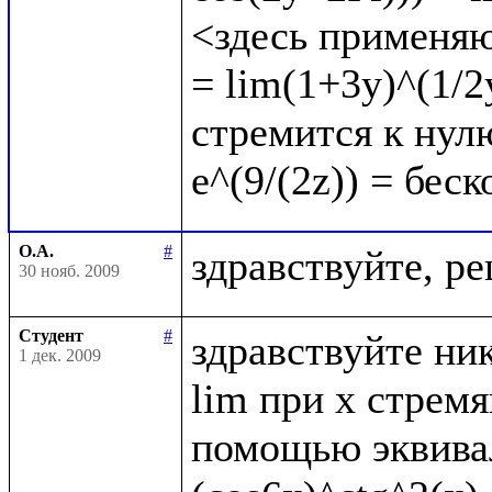
<здесь применяю
= lim(1+3y)^(1/2y
стремится к нулю
О.А.
#
30 нояб. 2009
Студент
#
здравствуйте ник
1 дек. 2009
lim при x стрем
помощью эквивал