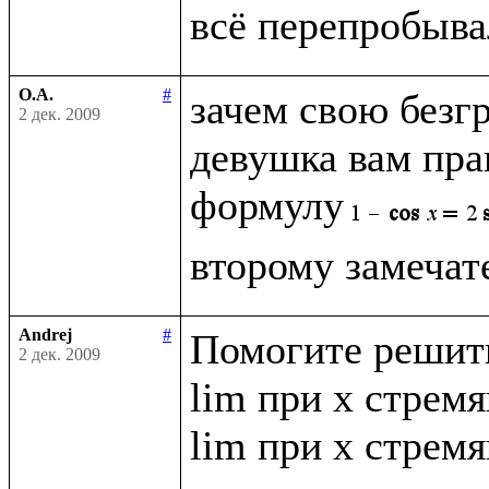
О.А.
#
зачем свою безг
2 дек. 2009
девушка вам прав
формулу
Andrej
#
Помогите решить
2 дек. 2009
lim при x стремящ