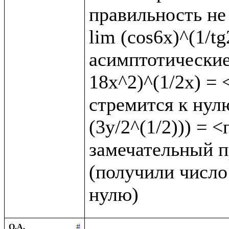
правильность не 
lim (cos6x)^(1/t
асимптотические 
18x^2)^(1/2x) = <
стремится к нулю
(3y/2^(1/2))) = 
замечательный пр
(получили число 
О.А.
#