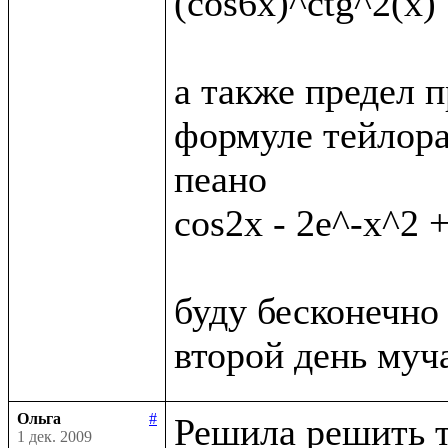
(cos6x)^ctg^2(x)

а также предел п
формуле тейлора
пеано

cos2x - 2e^-x^2 +
буду бесконечно 
Ольга
#
Решила решить т
1 дек. 2009