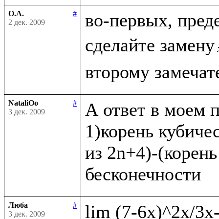
О.А.
#
во-первых, пред
2 дек. 2009
сделайте замену
NataliOo
#
А ответ в моем п
3 дек. 2009
1)корень кубичес
из 2n+4)-(корень
Люба
#
3 дек. 2009