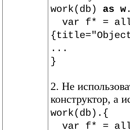
work(db) 
as w
.
  var f* = al
{title="Object
...

}
2. Не использова
конструктор, а 
work(db).{

  var f* = allObj?(new(%Obj) 