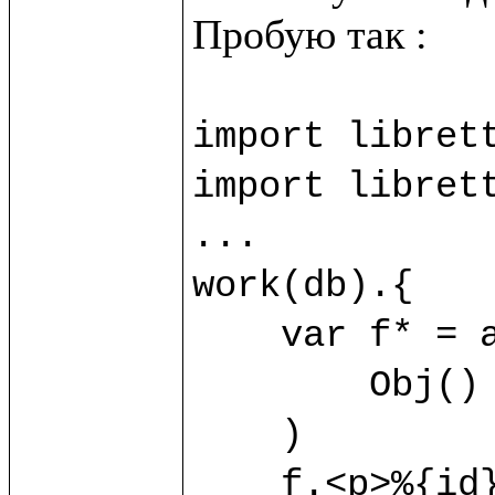
import librett
import librett
...

work(db).{

    var f* = allObj?(

        Obj() {title="Object1"}

    )

    f.<p>%{id}</p>
