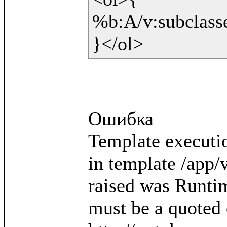
%b:A/v:subclasses
}</ol>
Ошибка

Template executio
in template /app/v
raised was Runtim
must be a quoted e