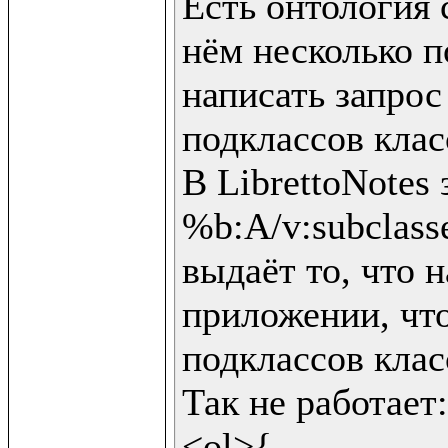
Есть онтология с
нём несколько п
написать запрос
подклассов клас
В LibrettoNotes 
%b:A/v:subclasses
выдаёт то, что н
приложении, что
подклассов клас
Так не работает:

<ol>{
