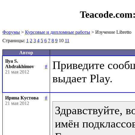
Teacode.com
Форумы
>
Курсовые и дипломные работы
> Изучение Libretto
Страницы:
1
2
3
4
5
6
7
8
9
10
11
Автор
Ilya S.
Приведите сообщ
Abdrakhimov
#
21 мая 2012
Ирина Кустова
#
21 мая 2012
Здравствуйте, в
имён подклассов