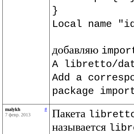
}
Local name "i
добавляю 
impor
A libretto/dat
Add a correspo
package impor
malykh
#
Пакета 
librett
7 февр. 2013
называется 
libr