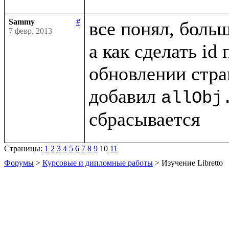
Sammy
#
все понял, больш
7 февр. 2013
а как сделать id
обновлении стра
добавил 
allObj
Страницы:
1
2
3
4
5
6
7
8
9
10
11
Форумы
>
Курсовые и дипломные работы
> Изучение Libretto