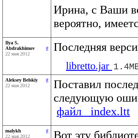
Ирина, с Ваши в
Ilya S.
Abdrakhimov
#
22 мая 2012
libretto.jar
1.4M
Aleksey Belskiy
#
Поставил послед
22 мая 2012
следующую оши
файл _index.ltt
malykh
#
22 мая 2012