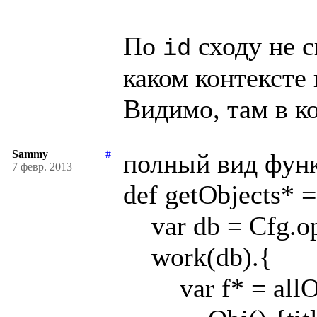
По 
 сходу не с
id
каком контексте 
Sammy
#
полный вид функ
7 февр. 2013
def getObjects* = 
    var db = Cfg.openKey(appId)

    work(db).{

        var f* = allObj?(
