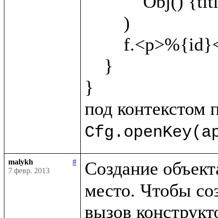
            Obj() {title="Object1"}

        )

        f.<p>%{id}</p>

    }

}

под контекстом 
Cfg.openKey(a
malykh
#
Создание объекта
7 февр. 2013
место. Чтобы соз
вызов конструкто