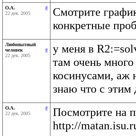
О.А.
#
Смотрите график 
22 дек. 2005
Любопытный
у меня в R2:=sol
человек
#
22 дек. 2005
там очень много 
косинусами, аж н
О.А.
#
Посмотрите на п
22 дек. 2005