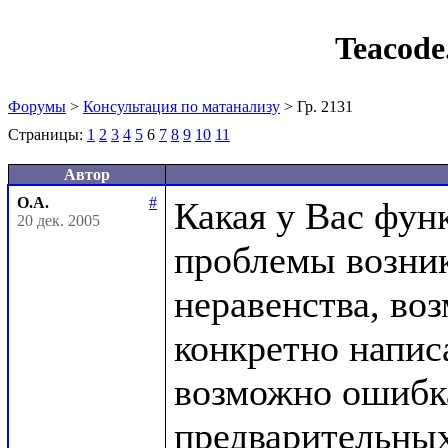
Teacod
Форумы
>
Консультация по матанализу
> Гр. 2131
Страницы:
1
2
3
4
5
6
7
8
9
10
11
Автор
О.А.
#
Какая у Вас фун
20 дек. 2005
проблемы возник
неравенства, воз
конкретно напис
возможно ошибка