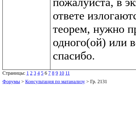
пожалуйста, в эк
ответе излогаютс
теорем, нужно пр
одного(ой) или в
Страницы:
1
2
3
4
5
6
7
8
9
10
11
Форумы
>
Консультация по матанализу
> Гр. 2131