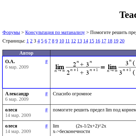
Tea
Форумы
>
Консультация по матанализу
> Помогите решить пре
Страницы:
1
2
3
4
5
6
7
8
9
10
11
12
13
14
15
16
17
18
19
20
Автор
О.А.
#
6 мар. 2009
Александр
#
6 мар. 2009
олеся
#
14 мар. 2009
олеся
#
lim              (2x-1/2x+2)^2x

14 мар. 2009