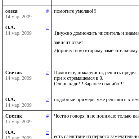
олеся
#
14 мар. 2009
О.А.
#
14 мар. 2009
1)нужно домножить числитель и знаме
зависит ответ

2)привести ко второму замечательному
Светик
#
Помогите, пожалуйста, решить предел: li
14 мар. 2009
при х стремящемся к 0.

О.А.
#
14 мар. 2009
Светик
#
15 мар. 2009
О.А.
#
есть следствие из первого замечательно
15 мар. 2009