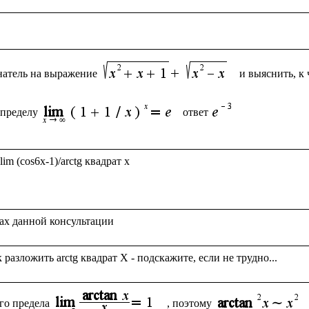
натель на выражение
и выяснить, к 
 пределу
ответ
m (cos6x-1)/arctg квадрат x

го предела
, поэтому