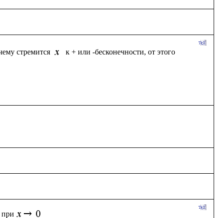
чему стремится 
к + или -бесконечности, от этого 
при