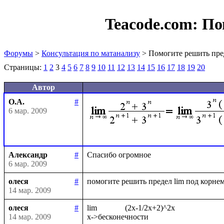
Teacode.com:
По
Форумы
>
Консультация по матанализу
> Помогите решить пре
Страницы:
1
2
3
4
5
6
7
8
9
10
11
12
13
14
15
16
17
18
19
20
Автор
О.А.
#
6 мар. 2009
Александр
#
6 мар. 2009
олеся
#
14 мар. 2009
олеся
#
lim              (2x-1/2x+2)^2x

14 мар. 2009