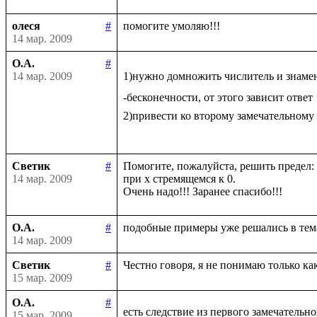
олеся
#
14 мар. 2009
О.А.
#
14 мар. 2009
1)нужно домножить числитель и знаме
-бесконечности, от этого зависит ответ

2)привести ко второму замечательному
Светик
#
Помогите, пожалуйста, решить предел: li
14 мар. 2009
при х стремящемся к 0.

О.А.
#
14 мар. 2009
Светик
#
15 мар. 2009
О.А.
#
есть следствие из первого замечательно
15 мар. 2009