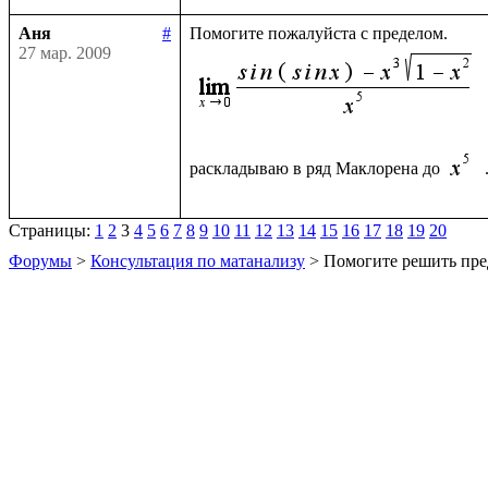
Аня
#
27 мар. 2009
раскладываю в ряд Маклорена до 
Страницы:
1
2
3
4
5
6
7
8
9
10
11
12
13
14
15
16
17
18
19
20
Форумы
>
Консультация по матанализу
> Помогите решить пре