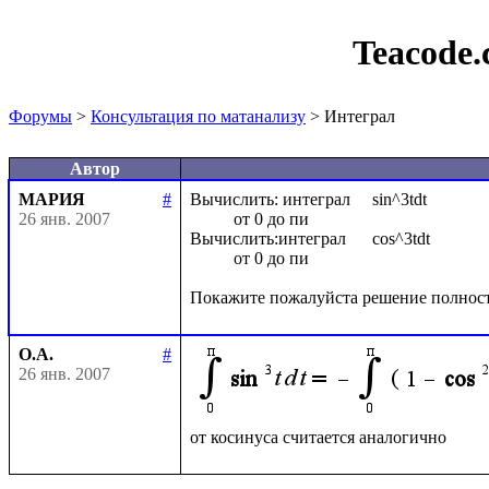
Teacode
Форумы
>
Консультация по матанализу
> Интеграл
Автор
МАРИЯ
#
Вычислить: интеграл     sin^3tdt

26 янв. 2007
          от 0 до пи

Вычислить:интеграл      cos^3tdt

          от 0 до пи

О.А.
#
26 янв. 2007