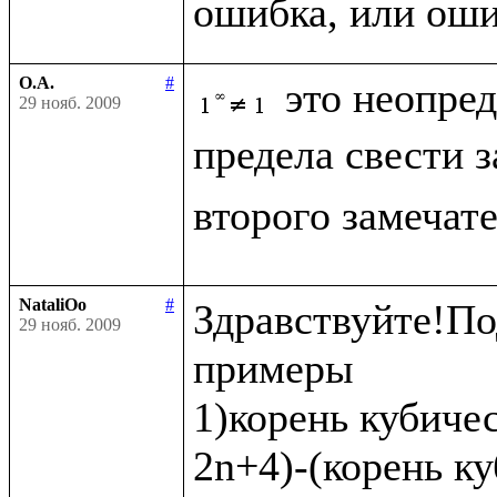
О.А.
#
это неопре
29 нояб. 2009
предела свести 
второго замечат
NataliOo
#
Здравствуйте!По
29 нояб. 2009
примеры 

1)корень кубичес
2n+4)-(корень ку