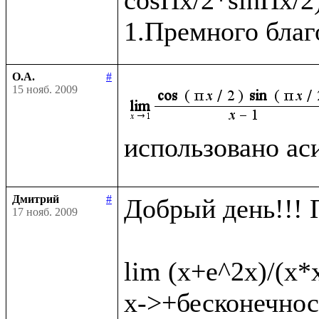
О.А.
#
15 нояб. 2009
использовано ас
Дмитрий
#
Добрый день!!! 
17 нояб. 2009
lim (x+e^2x)/(x*
x->+бесконечност