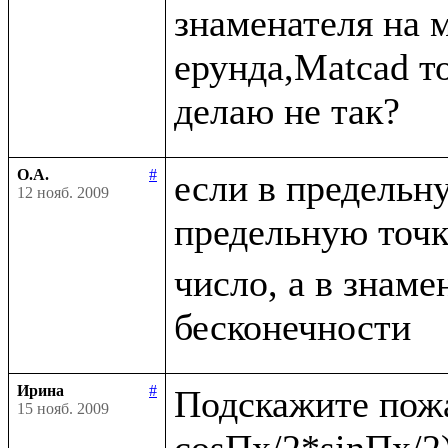
знаменателя на 
ерунда,Matcad то
О.А.
#
если в предельн
12 нояб. 2009
предельную точ
число, а в знаме
Ирина
#
Подскажите пожа
15 нояб. 2009
cosПx/2*sinПx/2)