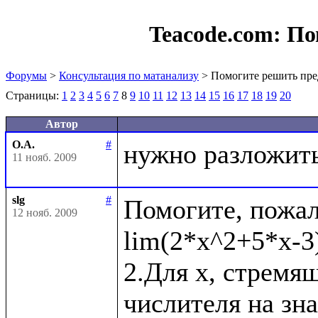
Teacode.com:
По
Форумы
>
Консультация по матанализу
> Помогите решить пре
Страницы:
1
2
3
4
5
6
7
8
9
10
11
12
13
14
15
16
17
18
19
20
Автор
О.А.
#
11 нояб. 2009
slg
#
Помогите, пожал
12 нояб. 2009
lim(2*x^2+5*x-3)
2.Для x, стремящ
числителя на зн