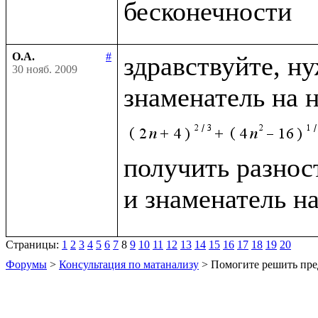
О.А.
#
здравствуйте, н
30 нояб. 2009
знаменатель на 
получить разност
и знаменатель н
Страницы:
1
2
3
4
5
6
7
8
9
10
11
12
13
14
15
16
17
18
19
20
Форумы
>
Консультация по матанализу
> Помогите решить пре