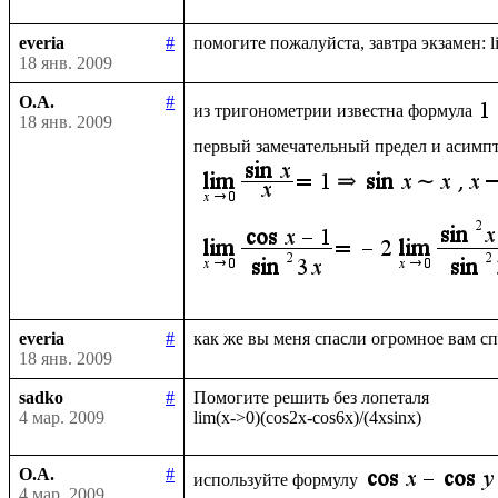
everia
#
18 янв. 2009
О.А.
#
из тригонометрии известна формула
18 янв. 2009
первый замечательный предел и асимпто
everia
#
18 янв. 2009
sadko
#
Помогите решить без лопеталя 

4 мар. 2009
О.А.
#
используйте формулу
4 мар. 2009