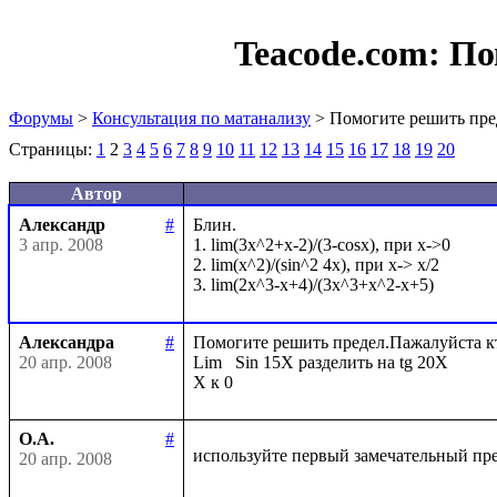
Teacode.com:
По
Форумы
>
Консультация по матанализу
> Помогите решить пре
Страницы:
1
2
3
4
5
6
7
8
9
10
11
12
13
14
15
16
17
18
19
20
Автор
Александр
#
Блин. 

3 апр. 2008
1. lim(3x^2+x-2)/(3-cosx), при x->0

2. lim(x^2)/(sin^2 4x), при x-> x/2

Александра
#
Помогите решить предел.Пажалуйста кто 
20 апр. 2008
Lim   Sin 15X разделить на tg 20X

О.А.
#
используйте первый замечательный пр
20 апр. 2008