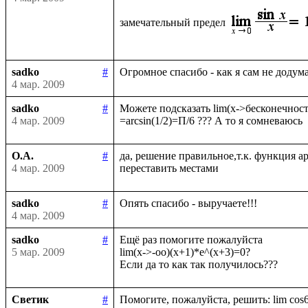
замечательный предел
sadko
#
4 мар. 2009
sadko
#
Можете подсказать lim(x->бесконечность)
4 мар. 2009
О.А.
#
да, решение правильное,т.к. функция а
4 мар. 2009
sadko
#
4 мар. 2009
sadko
#
Ещё раз помогите пожалуйста

5 мар. 2009
lim(x->-oo)(x+1)*e^(x+3)=0?

Светик
#
Помогите, пожалуйста, решить: lim cos6x