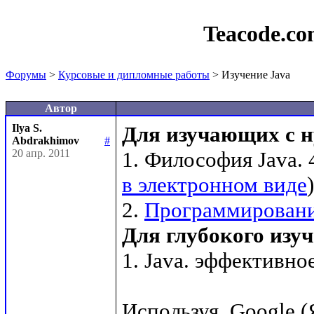
Teacode.c
Форумы
>
Курсовые и дипломные работы
> Изучение Java
Автор
Ilya S.
Для изучающих с н
Abdrakhimov
#
20 апр. 2011
1. Философия Java. 
в электронном виде
)

2. 
Программирование
Для глубокого изу
1. Java. эффективн
Используя  Google (