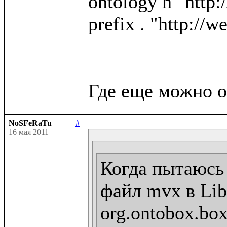
ontology h "http:
prefix . "http://w
NoSFeRaTu
#
16 мая 2011
Когда пытаюсь 
файл mvx в Libr
org.ontobox.box