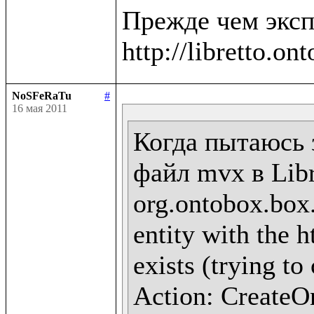
Прежде чем эксп
NoSFeRaTu
#
16 мая 2011
Когда пытаюсь 
файл mvx в Libr
org.ontobox.box
entity with the h
exists (trying to
Action: CreateOn