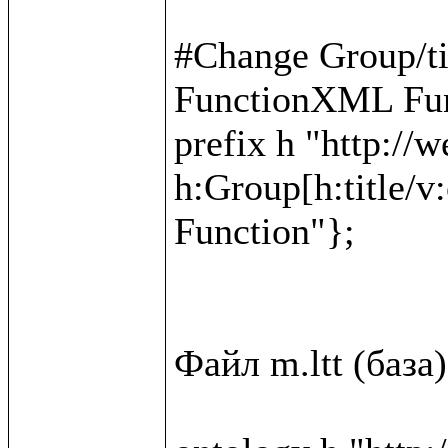
#Change Group/t
FunctionXML Fun
prefix h "http://w
h:Group[h:title/v
Function"};

Файл m.ltt (база)
