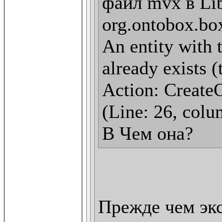
файл mvx в Lib
org.ontobox.box
An entity with t
already exists (
Action: CreateO
(Line: 26, colu
В Чем она?
Прежде чем эк