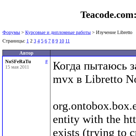
Teacode.com
Форумы
>
Курсовые и дипломные работы
> Изучение Libretto
Страницы:
1
2
3
4
5
6
7
8
9
10
11
Автор
NoSFeRaTu
#
Когда пытаюсь з
15 мая 2011
mvx в Libretto N
org.ontobox.box.
entity with the ht
exists (trying to 