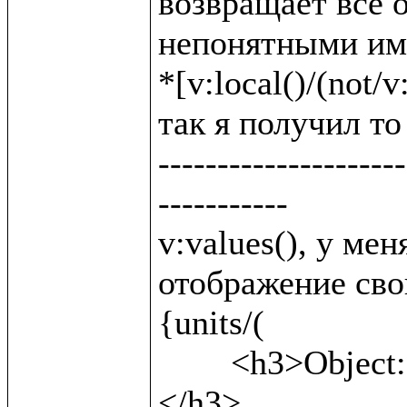
возвращает все о
непонятными име
*[v:local()/(not/v:
так я получил то 
---------------------
-----------

v:values(), у ме
отображение свой
{units/(

	<h3>Object: {v:name()} <b>({v:local()})</b>
</h3>,
