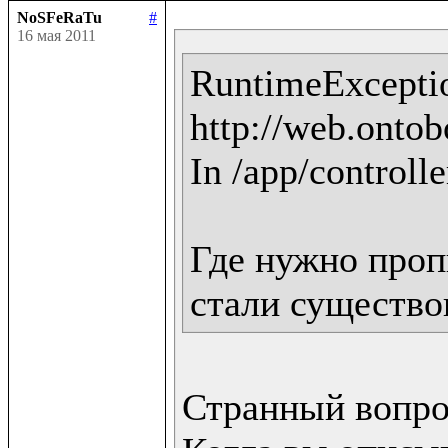
NoSFeRaTu
#
16 мая 2011
RuntimeExceptio
http://web.ontobo
In /app/controlle
Где нужно пропи
стали существо
Странный вопрос