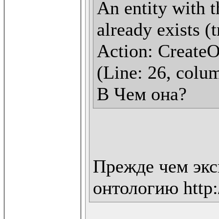
An entity with t
already exists (
Action: CreateOn
(Line: 26, colum
В Чем она?
Прежде чем экс
онтологию http:/