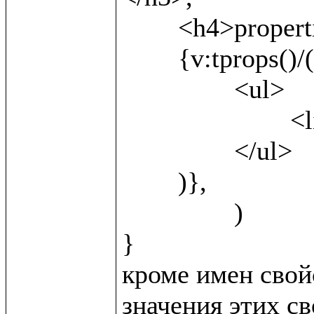
	<h4>properties</h4>,

	{v:tprops()/(

		<ul>

			<li>{v:name()} <b>({v:local()})</b></li>

		</ul>	

	)},

		)

}

кроме имен свойс
значения этих св