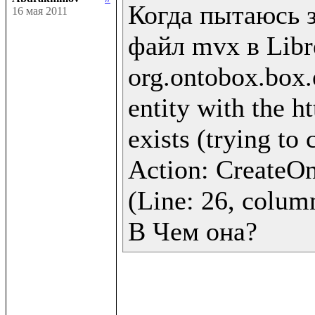
Когда пытаюсь з
16 мая 2011
файл mvx в Libre
org.ontobox.box.
entity with the h
exists (trying to 
Action: CreateOnt
(Line: 26, column
В Чем она?