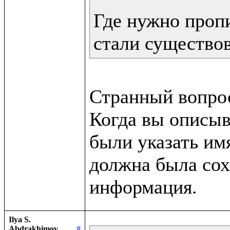
Где нужно пропи
стали существо
Странный вопрос
Когда вы описыв
были указать им
должна была сох
Ilya S.
Abdrakhimov
#