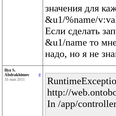
значения для каж
&u1/%name/v:val
Если сделать зап
&u1/name то мне 
Ilya S.
Abdrakhimov
#
RuntimeException
16 мая 2011
http://web.ontobo
In /app/controlle