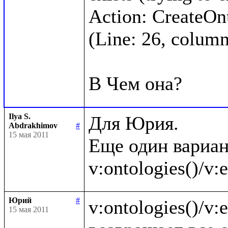
Action: CreateOnto
(Line: 26, column:
Ilya S.
Для Юрия.

Abdrakhimov
#
15 мая 2011
Еще один вариан
Юрий
#
v:ontologies()/v:en
15 мая 2011