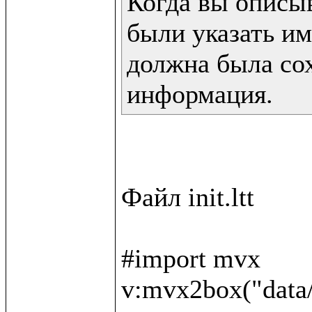
Когда вы описы
были указать им
должна была сох
информация.
Файл init.ltt

#import mvx

v:mvx2box("data/