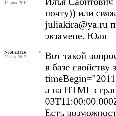
Илья Сабитович 
12 июл. 2011
почту)) или свяж
juliakira@ya.ru 
NoSFeRaTu
#
Вот такой вопрос
30 янв. 2012
в базе свойству 
timeBegin="2011-
а на HTML стран
03T11:00:00.000Z
Есть возможност