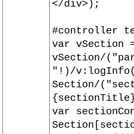
</div>);

#controller te
var vSection =
vSection/("par
"!)/v:logInfo(
Section/("sect
{sectionTitle}
var sectionCon
Section[sectio