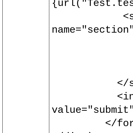
{url("Test.tes
	    <select multiple="multiple" 
name="section"
		<option> s1 </opti
		<option> s2 </opti
		<option> s3 </opti
	   </select>

	   <input type="submit" 
value="submit"
	 </form>
