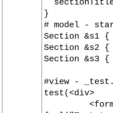
  sectionTitle v:string;

}

# model - star
Section &s1 { 
Section &s2 { 
Section &s3 { 
#view - _test.
test(<div>

	 <form method="POST" action=