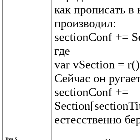
как прописать в 
производил:

sectionConf += Se
где

var vSection = r()
Сейчас он ругает
sectionConf += 
Section[sectionTit
Ilya S.