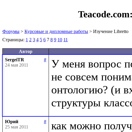
Teacode.com
Форумы
>
Курсовые и дипломные работы
> Изучение Libretto
Страницы:
1
2
3
4
5
6
7
8
9
10
11
Автор
SergeiTR
#
У меня вопрос п
24 мая 2011
не совсем понима
онтологию? (и вх
Юрий
#
как можно получ
25 мая 2011