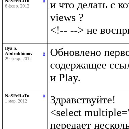
NoSFeRaTu
#
и что делать с ко
6 февр. 2012
views ?

Ilya S.
Обновлено первое
Abdrakhimov
#
29 февр. 2012
содержащее ссыл
NoSFeRaTu
#
Здравствуйте!

1 мар. 2012
<select multiple=
передает несколь