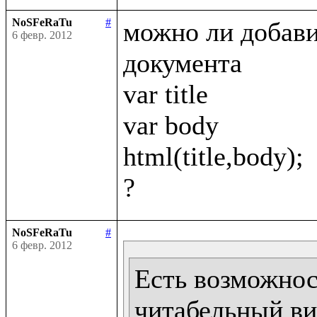
NoSFeRaTu
#
можно ли добавит
6 февр. 2012
документа 

var title

var body

html(title,body);

NoSFeRaTu
#
6 февр. 2012
Есть возможност
читабельный ви