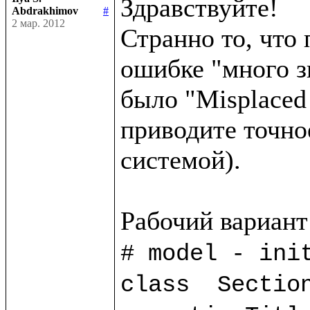
Здравствуйте!

Abdrakhimov
#
2 мар. 2012
Странно то, что 
ошибке "много з
было "Misplaced 
приводите точно
системой).

# model - init
class  Section