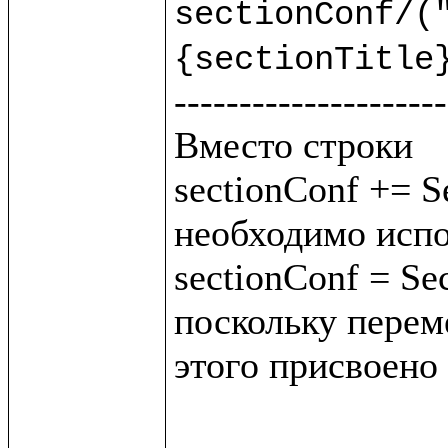
sectionConf/("
{sectionTitle
---------------------
Вместо строки 

sectionConf += Se
необходимо испо
sectionConf = Sec
поскольку переме
этого присвоено 