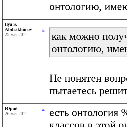
Ilya S.
Abdrakhimov
#
как можно получ
25 мая 2011
онтологию, име
Не понятен вопр
Юрий
#
есть онтология %
26 мая 2011
классов в этой о