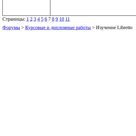
Страницы:
1
2
3
4
5
6
7
8
9
10
11
Форумы
>
Курсовые и дипломные работы
> Изучение Libretto