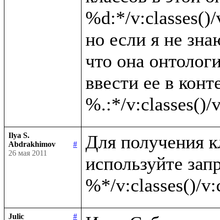
%d:*/v:classes()/v
но если я не зна
что она онтолог
ввести ее в конте
Ilya S.
Для получения к
Abdrakhimov
#
26 мая 2011
используйте запр
Julic
#