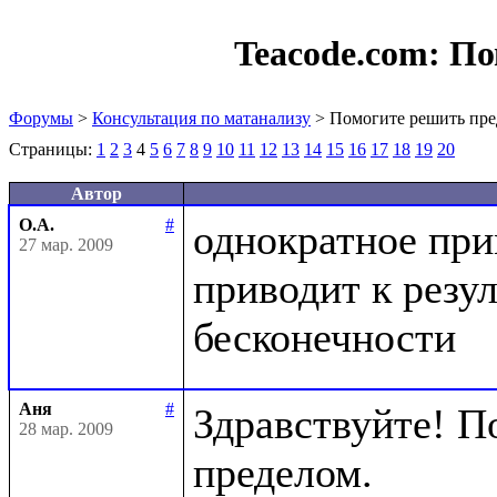
Teacode.com:
По
Форумы
>
Консультация по матанализу
> Помогите решить пре
Страницы:
1
2
3
4
5
6
7
8
9
10
11
12
13
14
15
16
17
18
19
20
Автор
О.А.
#
однократное при
27 мар. 2009
приводит к резул
Аня
#
Здравствуйте! П
28 мар. 2009
пределом.
