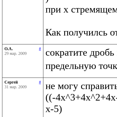
при x стремящемс
О.А.
#
сократите дробь
29 мар. 2009
Сергей
#
не могу справить
31 мар. 2009
((-4x^3+4x^2+4x