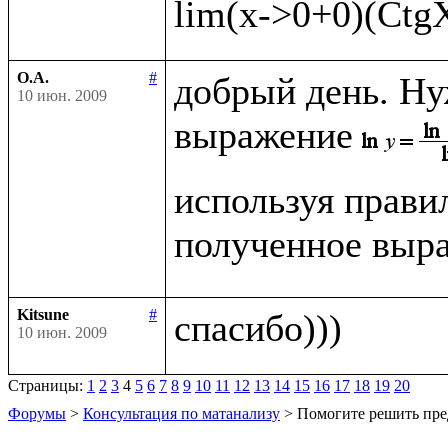
О.А.
#
добрый день. Ну
10 июн. 2009
выражение
используя прави
полученное выра
Kitsune
#
10 июн. 2009
Страницы:
1
2
3
4
5
6
7
8
9
10
11
12
13
14
15
16
17
18
19
20
Форумы
>
Консультация по матанализу
> Помогите решить пре