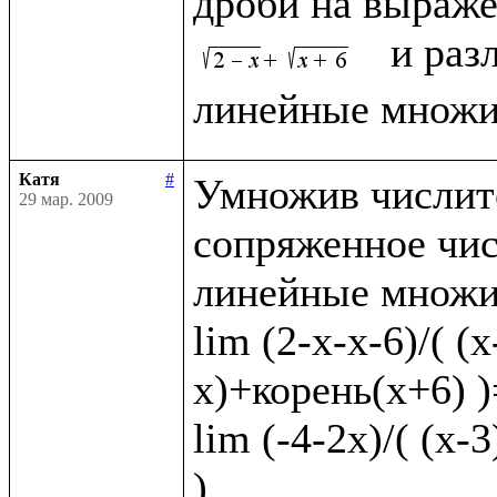
дроби на выраже
  и раз
Катя
#
Умножив числите
29 мар. 2009
сопряженное чис
линейные множит
lim (2-x-x-6)/( (
x)+корень(x+6) )=
lim (-4-2x)/( (x-
)
