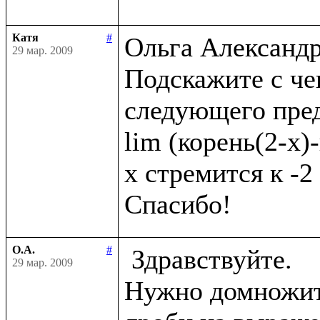
Катя
#
Ольга Александро
29 мар. 2009
Подскажите с че
следующего пред
lim (корень(2-x)-
x стремится к -2

О.А.
#
 Здравствуйте.

29 мар. 2009
Нужно домножить