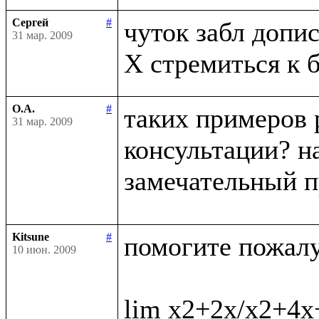
Сергей
#
чуток забл дописа
31 мар. 2009
О.А.
#
таких примеров 
31 мар. 2009
консультации? на
замечательный п
Kitsune
#
помогите пожалус
10 июн. 2009
lim x2+2x/x2+4x+