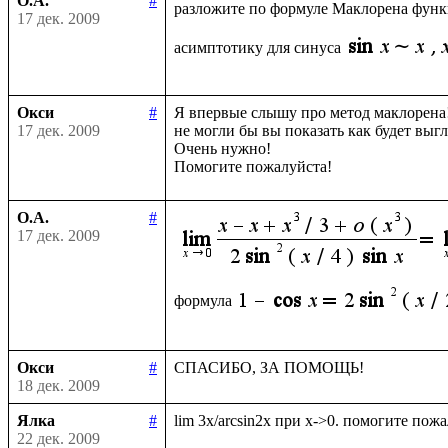
О.А.
#
разложите по формуле Маклорена фун
17 дек. 2009
асимптотику для синуса
Окси
#
Я впервые слышу про метод маклорена!
17 дек. 2009
не могли бы вы показать как будет выгл
Очень нужно!

О.А.
#
17 дек. 2009
формула
Окси
#
18 дек. 2009
Ялка
#
22 дек. 2009