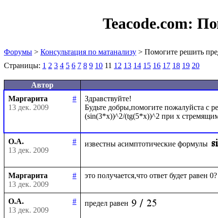
Teacode.com:
По
Форумы
>
Консультация по матанализу
> Помогите решить пре
Страницы:
1
2
3
4
5
6
7
8
9
10
11
12
13
14
15
16
17
18
19
20
Автор
Маргарита
#
Здравствуйте!

13 дек. 2009
Будьте добры,помогите пожалуйста с ре
О.А.
#
известны асимптотические формулы
13 дек. 2009
Маргарита
#
13 дек. 2009
О.А.
#
предел равен
13 дек. 2009