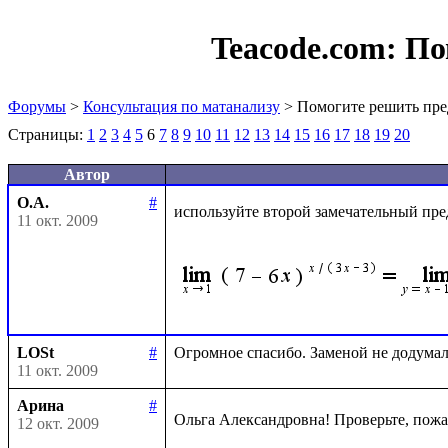
Teacode.com:
По
Форумы
>
Консультация по матанализу
> Помогите решить пре
Страницы:
1
2
3
4
5
6
7
8
9
10
11
12
13
14
15
16
17
18
19
20
Автор
О.А.
#
используйте второй замечательный пре
11 окт. 2009
LOSt
#
11 окт. 2009
Арина
#
Ольга Александровна! Проверьте, пожа
12 окт. 2009