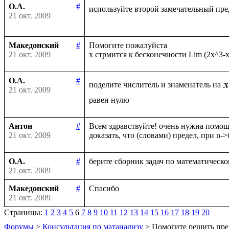
О.А.
#
используйте второй замечательный пре
21 окт. 2009
Македонский
#
Помогите пожалуйста

21 окт. 2009
О.А.
#
поделите числитель и знаменатель на
21 окт. 2009
Антон
#
Всем здравствуйте! очень нужна помощь
21 окт. 2009
О.А.
#
21 окт. 2009
Македонский
#
21 окт. 2009
Страницы:
1
2
3
4
5
6
7
8
9
10
11
12
13
14
15
16
17
18
19
20
Форумы
>
Консультация по матанализу
> Помогите решить пре