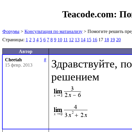
Teacode.com:
По
Форумы
>
Консультация по матанализу
> Помогите решить пре
Страницы:
1
2
3
4
5
6
7
8
9
10
11
12
13
14
15
16
17
18
19
20
Автор
Cheetah
#
Здравствуйте, по
15 февр. 2013