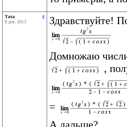
Тата
#
8 дек. 2013
Домножаю числит
= 