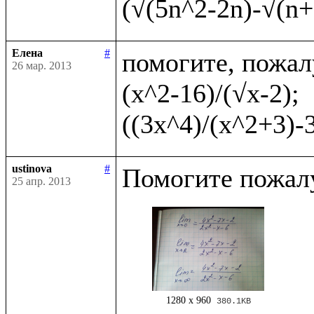
Елена
#
помогите, пожал
26 мар. 2013
(x^2-16)/(√x-2);    
ustinova
#
25 апр. 2013
1280 x 960
380.1KB