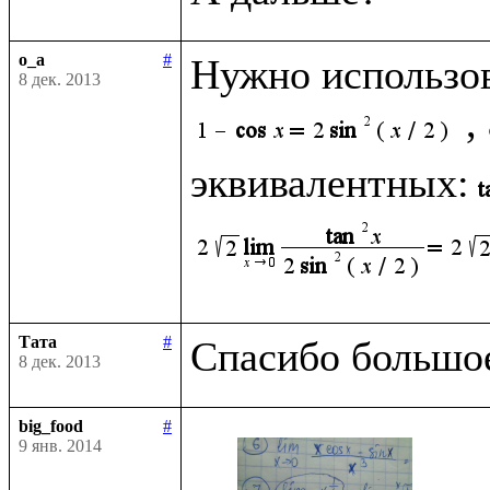
o_a
#
Нужно использо
8 дек. 2013
,
эквивалентных:
Тата
#
8 дек. 2013
big_food
#
9 янв. 2014