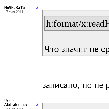
NoSFeRaTu
#
17 мая 2011
h:format/x:read
Что значит не с
Ilya S.
Abdrakhimov
#
17 мая 2011