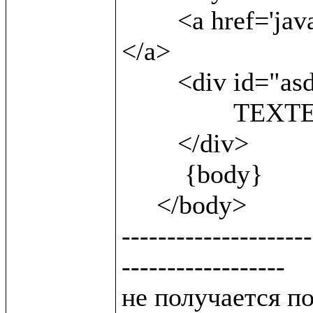
 	<a href='javascript:;'onclick=sh()> show<br/> 
</a>                
        <div id="asd" style='display:block'>

 		TEXTEXTEXTEXTEXT

        </div>

         {body}

     </body>

---------------------
------------------

не получается п