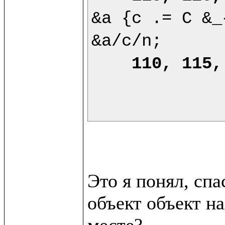
&a {c .= C &_
&a/c/n;

110, 115,
Это я понял, сп
объект объект на