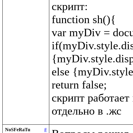
скрипт:

function sh(){

var myDiv = docu
if(myDiv.style.di
{myDiv.style.displ
else {myDiv.style.
return false;

скрипт работает 
NoSFeRaTu
#