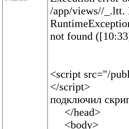
/app/views//_.ltt.
RuntimeException :
not found ([10:33]
<script src="/pub
</script>              
подключил скрип
     </head>

     <body>
