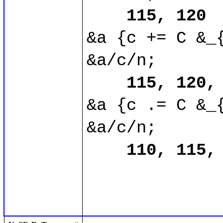
115, 120
&a {c += C &_{
&a/c/n;

115, 120,
&a {c .= C &_{
&a/c/n;

110, 115,