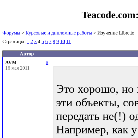
Teacode.com
Форумы
>
Курсовые и дипломные работы
> Изучение Libretto
Страницы:
1
2
3
4
5
6
7
8
9
10
11
Автор
AVM
#
16 мая 2011
Это хорошо, но 
эти объекты, со
передать не(!) од
Например, как у 