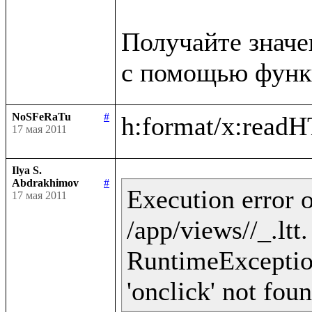
Получайте значе
NoSFeRaTu
#
17 мая 2011
Ilya S.
Abdrakhimov
#
Execution error o
17 мая 2011
/app/views//_.ltt
RuntimeException 
'onclick' not fou