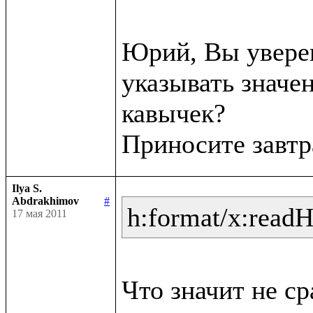
Юрий, Вы уверен
указывать значен
кавычек?

Ilya S.
Abdrakhimov
#
h:format/x:read
17 мая 2011