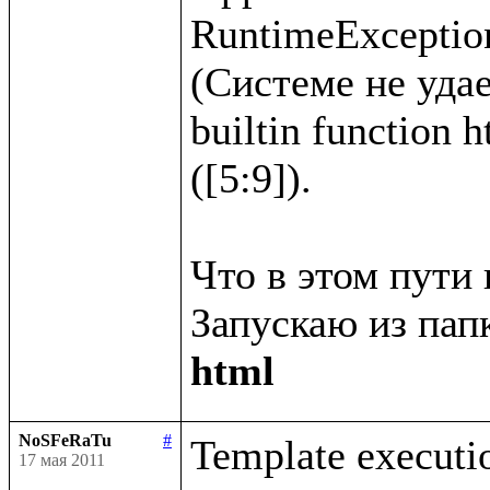
RuntimeException
(Системе не удае
builtin function 
([5:9]).

Что в этом пути 
Запускаю из папк
html
NoSFeRaTu
#
Template executio
17 мая 2011