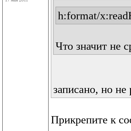
h:format/x:rea
Что значит не 
записано, но не 
Прикрепите к со