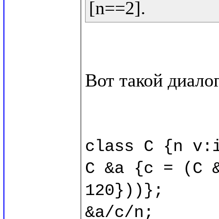
Вот такой диалог
class C {n v:i
C &a {c = (C &
120}))};

&a/c/n;
