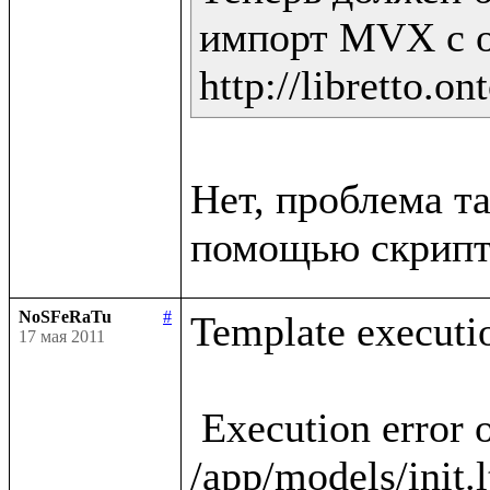
импорт MVX с о
Нет, проблема та
NoSFeRaTu
#
Template executio
17 мая 2011
 Execution error occured in template 
/app/models/init.l