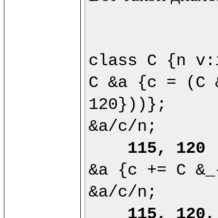
class C {n v:
C &a {c = (C 
120}))};

&a/c/n;

115, 120
&a {c += C &_
&a/c/n;

115, 120,