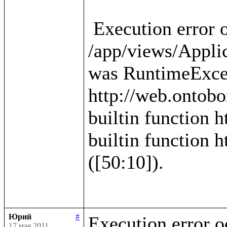
 Execution error occured in template 
/app/views/Applica
was RuntimeExcep
http://web.ontobo
builtin function h
builtin function h
([50:10]).

Юрий
#
Execution error o
17 мая 2011