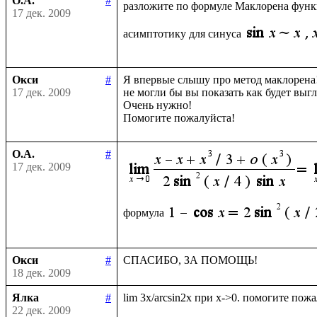
О.А.
#
разложите по формуле Маклорена фун
17 дек. 2009
асимптотику для синуса
Окси
#
Я впервые слышу про метод маклорена!
17 дек. 2009
не могли бы вы показать как будет выгл
Очень нужно!

О.А.
#
17 дек. 2009
формула
Окси
#
18 дек. 2009
Ялка
#
22 дек. 2009