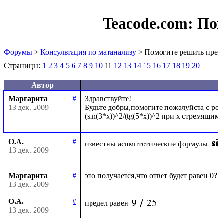
Teacode.com:
По
Форумы
>
Консультация по матанализу
> Помогите решить пре
Страницы:
1
2
3
4
5
6
7
8
9
10
11
12
13
14
15
16
17
18
19
20
Автор
Маргарита
#
Здравствуйте!

13 дек. 2009
Будьте добры,помогите пожалуйста с ре
О.А.
#
известны асимптотические формулы
13 дек. 2009
Маргарита
#
13 дек. 2009
О.А.
#
предел равен
13 дек. 2009