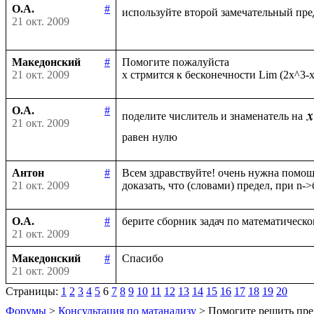
О.А.
#
используйте второй замечательный пре
21 окт. 2009
Македонский
#
Помогите пожалуйста

21 окт. 2009
О.А.
#
поделите числитель и знаменатель на
21 окт. 2009
Антон
#
Всем здравствуйте! очень нужна помощь
21 окт. 2009
О.А.
#
21 окт. 2009
Македонский
#
21 окт. 2009
Страницы:
1
2
3
4
5
6
7
8
9
10
11
12
13
14
15
16
17
18
19
20
Форумы
>
Консультация по матанализу
> Помогите решить пре