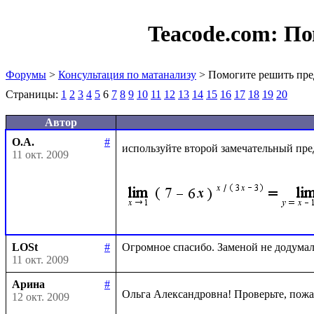
Teacode.com:
По
Форумы
>
Консультация по матанализу
> Помогите решить пре
Страницы:
1
2
3
4
5
6
7
8
9
10
11
12
13
14
15
16
17
18
19
20
Автор
О.А.
#
используйте второй замечательный пре
11 окт. 2009
LOSt
#
11 окт. 2009
Арина
#
Ольга Александровна! Проверьте, пожа
12 окт. 2009