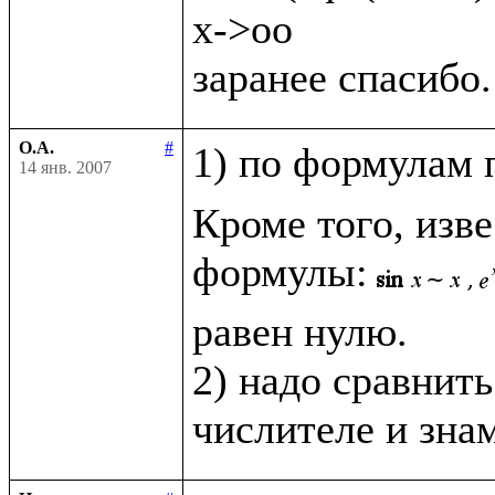
x->oo

О.А.
#
1) по формулам 
14 янв. 2007
Кроме того, изв
формулы:
равен нулю.

2) надо сравнить