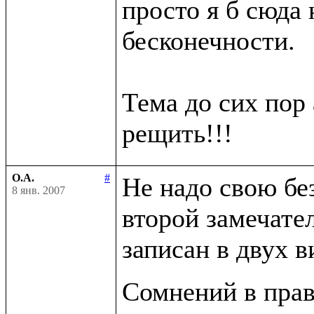
просто я б сюда н
бесконечности.

Тема до сих пор 
О.А.
#
Не надо свою бе
8 янв. 2007
второй замечате
записан в двух в
Сомнений в прав