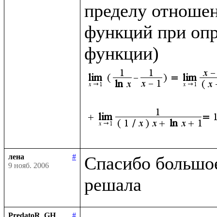
пределу отношен
функций при опр
функции)
лена
#
Спасибо большое,
9 нояб. 2006
PredatoR_GH
#