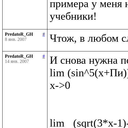
примера у меня н
PredatoR_GH
#
8 янв. 2007
PredatoR_GH
#
И снова нужна п
14 янв. 2007
lim (sin^5(x+Пи))
x->0

lim   (sqrt(3*x-1