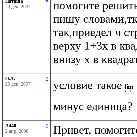
Наташа
#
помогите решить
29 дек. 2007
пишу словами,тк 
так,приедел ч ст
верху 1+3x в ква
О.А.
#
условие такое
29 дек. 2007
A440
#
Привет, помогите
2 апр. 2008