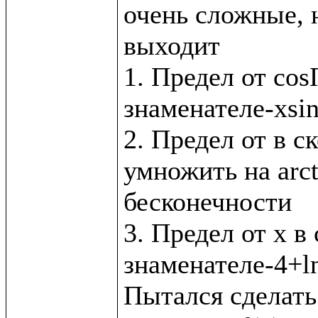
очень сложные, н
выходит

1. Предел от cos
знаменателе-xsin
2. Предел от в с
умножить на arct
бесконечности

3. Предел от x в 
знаменателе-4+ln
Пытался сделать 