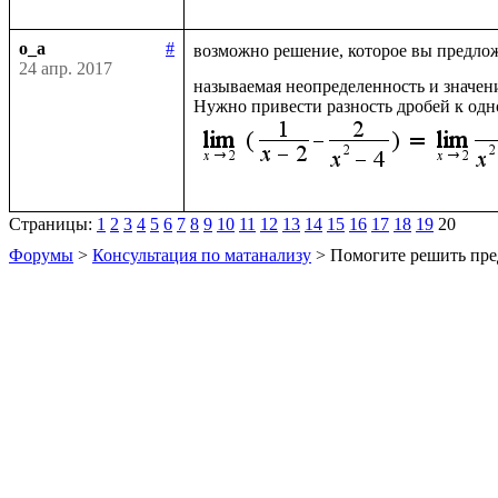
o_a
#
возможно решение, которое вы предлож
24 апр. 2017
называемая неопределенность и значен
Нужно привести разность дробей к одн
Страницы:
1
2
3
4
5
6
7
8
9
10
11
12
13
14
15
16
17
18
19
20
Форумы
>
Консультация по матанализу
> Помогите решить пре