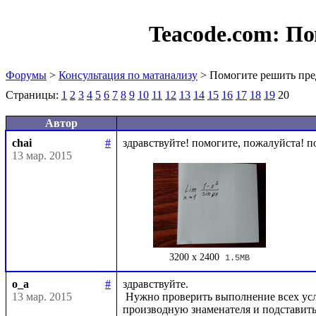
Teacode.com:
По
Форумы
>
Консультация по матанализу
> Помогите решить пре
Страницы:
1
2
3
4
5
6
7
8
9
10
11
12
13
14
15
16
17
18
19
20
Автор
chai
#
13 мар. 2015
3200 x 2400
1.5MB
o_a
#
здравствуйте.

13 мар. 2015
 Нужно проверить выполнение всех условий теоремы Лопиталя, найти производную числителя и 
производную знаменателя и подставить