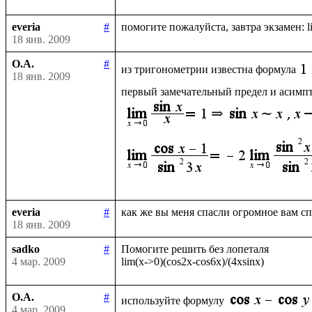
everia
#
18 янв. 2009
О.А.
#
из тригонометрии известна формула
18 янв. 2009
первый замечательный предел и асимпто
everia
#
18 янв. 2009
sadko
#
Помогите решить без лопеталя 

4 мар. 2009
О.А.
#
используйте формулу
4 мар. 2009