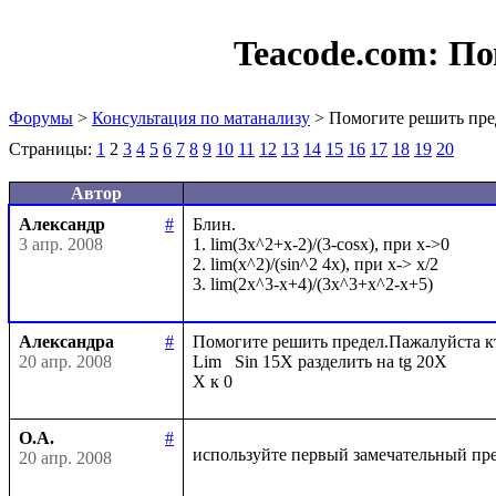
Teacode.com:
По
Форумы
>
Консультация по матанализу
> Помогите решить пре
Страницы:
1
2
3
4
5
6
7
8
9
10
11
12
13
14
15
16
17
18
19
20
Автор
Александр
#
Блин. 

3 апр. 2008
1. lim(3x^2+x-2)/(3-cosx), при x->0

2. lim(x^2)/(sin^2 4x), при x-> x/2

Александра
#
Помогите решить предел.Пажалуйста кто 
20 апр. 2008
Lim   Sin 15X разделить на tg 20X

О.А.
#
используйте первый замечательный пр
20 апр. 2008