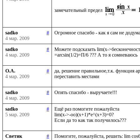
замечательный предел
sadko
#
4 мар. 2009
sadko
#
Можете подсказать lim(x->бесконечность)
4 мар. 2009
О.А.
#
да, решение правильное,т.к. функция а
4 мар. 2009
sadko
#
4 мар. 2009
sadko
#
Ещё раз помогите пожалуйста

5 мар. 2009
lim(x->-oo)(x+1)*e^(x+3)=0?

Светик
#
Помогите, пожалуйста, решить: lim cos6x