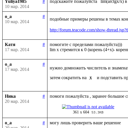
Yuliya1985
#
10 мар. 2014
o_a
#
подобные примеры решены в темах конс
10 мар. 2014
http://forum.teacode.com/show-thread.
Катя
#
помогите с пределами пожалуйста)))

17 мар. 2014
o_a
#
нужно домножить числитель и знамена
17 мар. 2014
затем сократить на 
 и подставить п
Ника
#
20 мар. 2014
361 x 604
53.3KB
o_a
#
20 мар. 2014