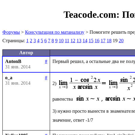
Teacode.com:
По
Форумы
>
Консультация по матанализу
> Помогите решить пре
Страницы:
1
2
3
4
5
6
7
8
9
10
11
12
13
14
15
16
17
18
19
20
Автор
AntonB
#
31 янв. 2014
o_a
#
31 янв. 2014
2)
равенства 
3) нужно просто вынести в знаменателе