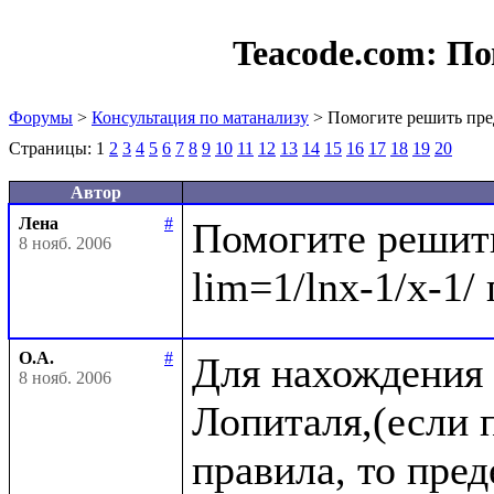
Teacode.com:
По
Форумы
>
Консультация по матанализу
> Помогите решить пре
Страницы:
1
2
3
4
5
6
7
8
9
10
11
12
13
14
15
16
17
18
19
20
Автор
Лена
#
Помогите решить
8 нояб. 2006
О.А.
#
Для нахождения 
8 нояб. 2006
Лопиталя,(если п
правила, то пре