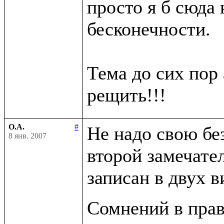
просто я б сюда н
бесконечности.

Тема до сих пор 
О.А.
#
Не надо свою бе
8 янв. 2007
второй замечате
записан в двух в
Сомнений в прав