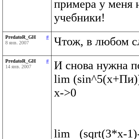
примера у меня н
PredatoR_GH
#
8 янв. 2007
PredatoR_GH
#
И снова нужна п
14 янв. 2007
lim (sin^5(x+Пи))
x->0

lim   (sqrt(3*x-1