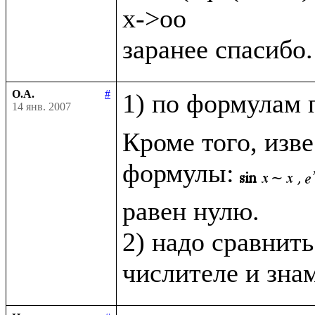
x->oo

О.А.
#
1) по формулам 
14 янв. 2007
Кроме того, изв
формулы:
равен нулю.

2) надо сравнить