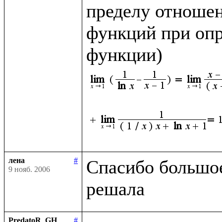
пределу отношен
функций при опр
функции)
лена
#
Спасибо большое,
9 нояб. 2006
PredatoR_GH
#