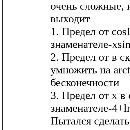
очень сложные, н
выходит

1. Предел от cos
знаменателе-xsin
2. Предел от в с
умножить на arct
бесконечности

3. Предел от x в 
знаменателе-4+ln
Пытался сделать 