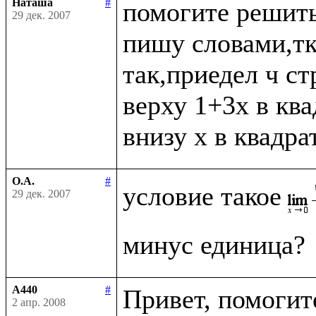
Наташа
#
помогите решить
29 дек. 2007
пишу словами,тк 
так,приедел ч ст
верху 1+3x в ква
О.А.
#
условие такое
29 дек. 2007
A440
#
Привет, помогите
2 апр. 2008